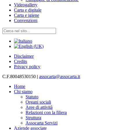
Videogallery
Carta e digitale
Carta e igiene
Convenzioni
Disclaimer
Credits
Privacy policy
C.F.80048530150
|
assocarta@assocarta.it
Home
Chi siamo
Statuto
Organi sociali
Aree di attività
Relazioni con la filiera
Struttura
Assocarta Servizi
Aziende associate