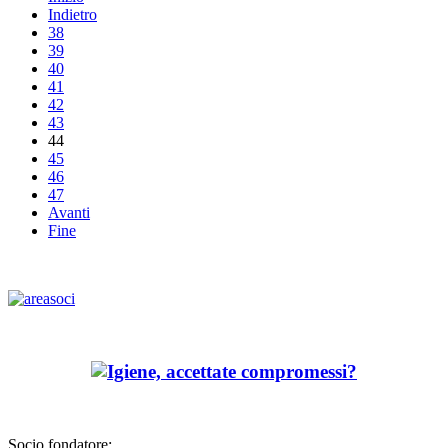
Indietro
38
39
40
41
42
43
44
45
46
47
Avanti
Fine
Socio fondatore: