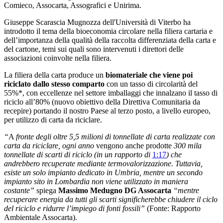
Comieco, Assocarta, Assografici e Unirima.
Giuseppe Scarascia Mugnozza dell'Università di Viterbo ha
introdotto il tema della bioeconomia circolare nella filiera cartaria e
dell’importanza della qualità della raccolta differenziata della carta e
del cartone, temi sui quali sono intervenuti i direttori delle
associazioni coinvolte nella filiera.
La filiera della carta produce un
biomateriale che viene poi
riciclato dallo stesso comparto
con un tasso di circolarità del
55%*, con eccellenze nel settore imballaggi che innalzano il tasso di
riciclo all’80% (nuovo obiettivo della Direttiva Comunitaria da
recepire) portando il nostro Paese
al terzo posto, a livello europeo,
per utilizzo di carta da riciclare.
“
A
fronte degli oltre 5,5 milioni di tonnellate di carta realizzate con
carta da riciclare, ogni anno
vengono anche prodotte
300 mila
tonnellate di scarti di riciclo (in un rapporto di
1:17
) che
andrebbero recuperate mediante termovalorizzazione. Tuttavia,
esiste un solo impianto dedicato in Umbria, mentre un secondo
impianto sito in Lombardia non viene utilizzato in maniera
costante
”
spiega
Massimo Medugno DG Assocarta
“
mentre
recuperare energia da tutti gli scarti significherebbe chiudere il ciclo
del riciclo e ridurre l’impiego di fonti fossili
”
(Fonte: Rapporto
Ambientale Assocarta).