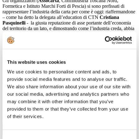
Gli organizzatori (
Assocarta
, Confindustria Toscana Nord,
Formetica e Istituto Marchi Forti di Pescia) si sono prefissati di
rappresentare l’industria della carta per come è oggi: riaffermandone
– come ha detto la delegata all’education di CTN
Cristiana
Pasquinelli
- la giusta reputazione di asse portante dell’economia
del territorio da un lato, e dimostrando come l’industria creda, abbia
già investito e continui a progettare la propria crescita su fondamenti
di sostenibilità e circolarità ambientale dall’altro. Sono i due pilastri
su cui si dovrà fondare l’appeal delle cartiere verso il mondo della
scuola; visto che uno degli scopi della giornata era di invitare i
giovani del territorio a guardare al comparto come luogo in cui
impiegarsi con soddisfazione e successo.
This website uses cookies
We use cookies to personalise content and ads, to
Il Centro Studi di Confindustria ha documentato il valore numerico
del settore, e le sue ricadute in termini di fatturato, export, attrazione
provide social media features and to analyse our traffic.
di investimenti e occupazione; ma allo stesso tempo ha posto
We also share information about your use of our site with
l’accento sui costi che le nostre cartiere devono sostenere per
our social media, advertising and analytics partners who
procurarsi energia e dotarsi di impianti di smaltimento e riciclo.
may combine it with other information that you’ve
provided to them or that they’ve collected from your use
Leggi di più
of their services.
29
Nov, 2019
Consent