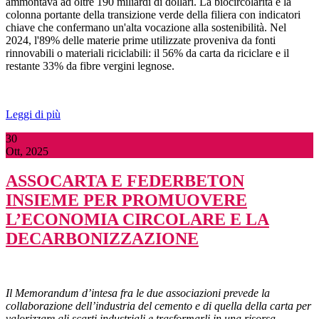
ammontava ad oltre 190 miliardi di dollari. La biocircolarità è la
colonna portante della transizione verde della filiera con indicatori
chiave che confermano un'alta vocazione alla sostenibilità. Nel
2024, l'89% delle materie prime utilizzate proveniva da fonti
rinnovabili o materiali riciclabili: il 56% da carta da riciclare e il
restante 33% da fibre vergini legnose.
Leggi di più
30
Ott, 2025
ASSOCARTA E FEDERBETON
INSIEME PER PROMUOVERE
L’ECONOMIA CIRCOLARE E LA
DECARBONIZZAZIONE
Il Memorandum d’intesa fra le due associazioni prevede la
collaborazione dell’industria del cemento e di quella della carta per
valorizzare gli scarti industriali e trasformarli in una risorsa