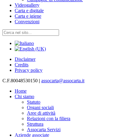
Videogallery
Carta e digitale
Carta e igiene
Convenzioni
Disclaimer
Credits
Privacy policy
C.F.80048530150
|
assocarta@assocarta.it
Home
Chi siamo
Statuto
Organi sociali
Aree di attività
Relazioni con la filiera
Struttura
Assocarta Servizi
Aziende associate