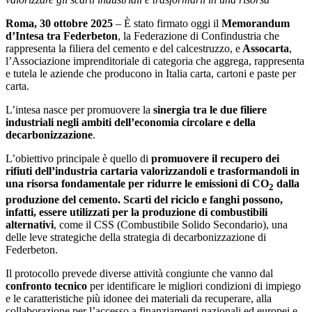
Roma, 30 ottobre 2025
– È stato firmato oggi il
Memorandum
d’Intesa tra Federbeton
, la Federazione di Confindustria che
rappresenta la filiera del cemento e del calcestruzzo, e
Assocarta
,
l’Associazione imprenditoriale di categoria che aggrega, rappresenta
e tutela le aziende che producono in Italia carta, cartoni e paste per
carta.
L’intesa nasce per promuovere la
sinergia tra le due filiere
industriali negli ambiti dell’economia circolare e della
decarbonizzazione
.
L’obiettivo principale è quello di
promuovere
il recupero dei
rifiuti dell’industria cartaria valorizzandoli e trasformandoli in
una risorsa fondamentale per ridurre le emissioni di CO
dalla
2
produzione del cemento. Scarti del riciclo e fanghi possono,
infatti, essere utilizzati per la produzione di combustibili
alternativi
, come il CSS (Combustibile Solido Secondario), una
delle leve strategiche della strategia di decarbonizzazione di
Federbeton.
Il protocollo prevede diverse attività congiunte che vanno dal
confronto tecnico
per identificare le migliori condizioni di impiego
e le caratteristiche più idonee dei materiali da recuperare, alla
collaborazione per l’accesso a finanziamenti nazionali ed europei e