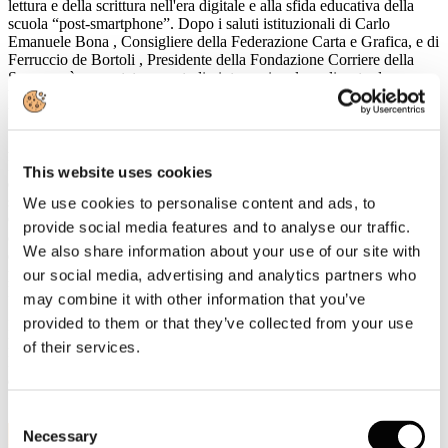
lettura e della scrittura nell'era digitale e alla sfida educativa della
scuola “post-smartphone”. Dopo i saluti istituzionali di
Carlo
Emanuele Bona
, Consigliere della Federazione Carta e Grafica, e di
Ferruccio de Bortoli
, Presidente della Fondazione Corriere della
Sera, verrà presentato uno
studio internazionale
realizzato da
University of Pennsylvania
,
Jawaharlal Nehru University
e
University of Copenhagen
sul tema
Studiare con o senza cellulare?
A seguire, un confronto tra esperti:
Andrea Cangini
(Fondazione
Luigi Einaudi) e
Marco Crepaldi
(Hikikomori Italia) discuteranno
This website uses cookies
dell'impatto degli smartphone sul processo di apprendimento. Nella
seconda parte dell'incontro,
Francesco Amendola
(Luiss Guido
We use cookies to personalise content and ads, to
Carli),
Massimo Nunzio Barrella
(Liceo Parini),
Cristina Dell'Acqua
provide social media features and to analyse our traffic.
(insegnante e scrittrice) e
Andrea Di Mario
(Liceo Carducci)
We also share information about your use of our site with
dialogheranno su come ripensare la scuola oltre il digitale, con la
partecipazione degli studenti dei licei Parini e Carducci. Modera
our social media, advertising and analytics partners who
Massimo Sideri
, editorialista del
Corriere della Sera
.
may combine it with other information that you’ve
provided to them or that they’ve collected from your use
Ingresso libero fino a esaurimento posti.
Prenotazione sul sito
www.fondazionecorriere.corriere.it
.
of their services.
L'evento sarà trasmesso in
streaming
sui canali digitali del
Corriere
della Sera
e della
Fondazione Corriere della Sera
.
Consent
11
Necessary
Selection