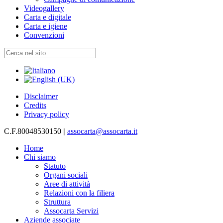
Videogallery
Carta e digitale
Carta e igiene
Convenzioni
Disclaimer
Credits
Privacy policy
C.F.80048530150
|
assocarta@assocarta.it
Home
Chi siamo
Statuto
Organi sociali
Aree di attività
Relazioni con la filiera
Struttura
Assocarta Servizi
Aziende associate