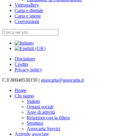
Videogallery
Carta e digitale
Carta e igiene
Convenzioni
Disclaimer
Credits
Privacy policy
C.F.80048530150
|
assocarta@assocarta.it
Home
Chi siamo
Statuto
Organi sociali
Aree di attività
Relazioni con la filiera
Struttura
Assocarta Servizi
Aziende associate