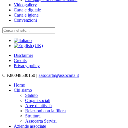
Videogallery
Carta e digitale
Carta e igiene
Convenzioni
Disclaimer
Credits
Privacy policy
C.F.80048530150
|
assocarta@assocarta.it
Home
Chi siamo
Statuto
Organi sociali
Aree di attività
Relazioni con la filiera
Struttura
Assocarta Servizi
Aziende associate