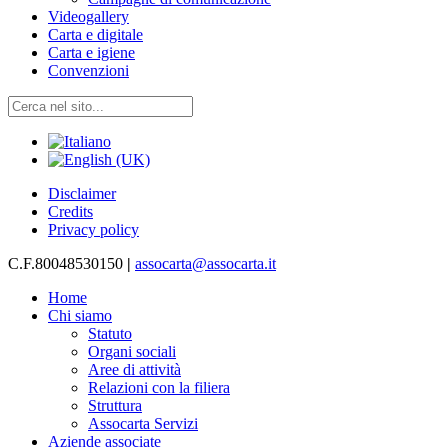
Videogallery
Carta e digitale
Carta e igiene
Convenzioni
Disclaimer
Credits
Privacy policy
C.F.80048530150
|
assocarta@assocarta.it
Home
Chi siamo
Statuto
Organi sociali
Aree di attività
Relazioni con la filiera
Struttura
Assocarta Servizi
Aziende associate