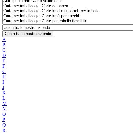
Cerca tra le nostre aziende
A
B
C
D
E
F
G
H
I
J
K
L
M
N
O
P
Q
R