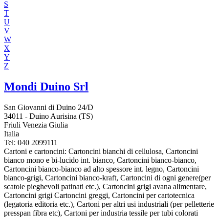
S
T
U
V
W
X
Y
Z
Mondi Duino Srl
San Giovanni di Duino 24/D
34011 - Duino Aurisina (TS)
Friuli Venezia Giulia
Italia
Tel:
040 2099111
Cartoni e cartoncini: Cartoncini bianchi di cellulosa, Cartoncini
bianco mono e bi-lucido int. bianco, Cartoncini bianco-bianco,
Cartoncini bianco-bianco ad alto spessore int. legno, Cartoncini
bianco-grigi, Cartoncini bianco-kraft, Cartoncini di ogni genere(per
scatole pieghevoli patinati etc.), Cartoncini grigi avana alimentare,
Cartoncini grigi Cartoncini greggi, Cartoncini per cartotecnica
(legatoria editoria etc.), Cartoni per altri usi industriali (per pelletterie
presspan fibra etc), Cartoni per industria tessile per tubi colorati