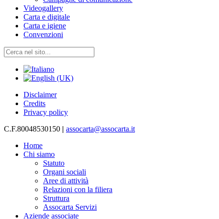
Videogallery
Carta e digitale
Carta e igiene
Convenzioni
Disclaimer
Credits
Privacy policy
C.F.80048530150
|
assocarta@assocarta.it
Home
Chi siamo
Statuto
Organi sociali
Aree di attività
Relazioni con la filiera
Struttura
Assocarta Servizi
Aziende associate