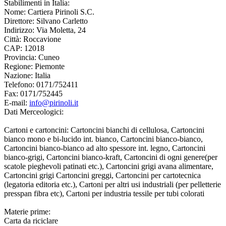
Stabilimenti in Italia:
Nome:
Cartiera Pirinoli S.C.
Direttore:
Silvano Carletto
Indirizzo:
Via Moletta, 24
Città:
Roccavione
CAP:
12018
Provincia:
Cuneo
Regione:
Piemonte
Nazione:
Italia
Telefono:
0171/752411
Fax:
0171/752445
E-mail:
info@pirinoli.it
Dati Merceologici:
Cartoni e cartoncini: Cartoncini bianchi di cellulosa, Cartoncini
bianco mono e bi-lucido int. bianco, Cartoncini bianco-bianco,
Cartoncini bianco-bianco ad alto spessore int. legno, Cartoncini
bianco-grigi, Cartoncini bianco-kraft, Cartoncini di ogni genere(per
scatole pieghevoli patinati etc.), Cartoncini grigi avana alimentare,
Cartoncini grigi Cartoncini greggi, Cartoncini per cartotecnica
(legatoria editoria etc.), Cartoni per altri usi industriali (per pelletterie
presspan fibra etc), Cartoni per industria tessile per tubi colorati
Materie prime:
Carta da riciclare