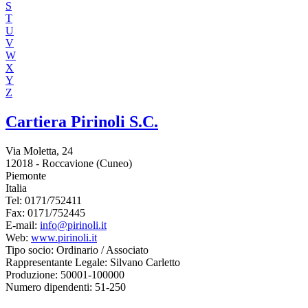
S
T
U
V
W
X
Y
Z
Cartiera Pirinoli S.C.
Via Moletta, 24
12018 - Roccavione (Cuneo)
Piemonte
Italia
Tel:
0171/752411
Fax:
0171/752445
E-mail:
info@pirinoli.it
Web:
www.pirinoli.it
Tipo socio:
Ordinario / Associato
Rappresentante Legale:
Silvano Carletto
Produzione:
50001-100000
Numero dipendenti:
51-250