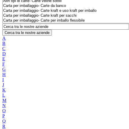
Cerca tra le nostre aziende
A
B
C
D
E
F
G
H
I
J
K
L
M
N
O
P
Q
R