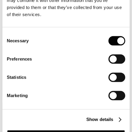
may combine it with other information that you’ve
provided to them or that they’ve collected from your use
of their services.
Consent
Necessary
Selection
Provincia
Preferences
Statistics
Marketing
Regione
Show details