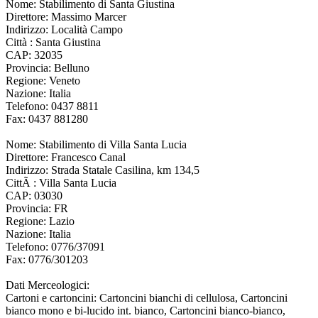
Nome:
Stabilimento di Santa Giustina
Direttore:
Massimo Marcer
Indirizzo:
Località Campo
Città :
Santa Giustina
CAP:
32035
Provincia:
Belluno
Regione:
Veneto
Nazione:
Italia
Telefono:
0437 8811
Fax:
0437 881280
Nome:
Stabilimento di Villa Santa Lucia
Direttore:
Francesco Canal
Indirizzo:
Strada Statale Casilina, km 134,5
CittÃ :
Villa Santa Lucia
CAP:
03030
Provincia:
FR
Regione:
Lazio
Nazione:
Italia
Telefono:
0776/37091
Fax:
0776/301203
Dati Merceologici:
Cartoni e cartoncini: Cartoncini bianchi di cellulosa, Cartoncini
bianco mono e bi-lucido int. bianco, Cartoncini bianco-bianco,