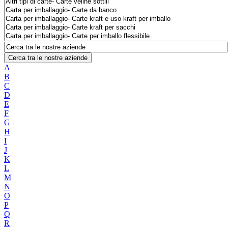
Cerca tra le nostre aziende
A
B
C
D
E
F
G
H
I
J
K
L
M
N
O
P
Q
R