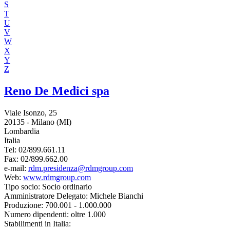
S
T
U
V
W
X
Y
Z
Reno De Medici spa
Viale Isonzo, 25
20135 - Milano (MI)
Lombardia
Italia
Tel:
02/899.661.11
Fax:
02/899.662.00
e-mail:
rdm.presidenza@rdmgroup.com
Web:
www.rdmgroup.com
Tipo socio:
Socio ordinario
Amministratore Delegato:
Michele Bianchi
Produzione:
700.001 - 1.000.000
Numero dipendenti:
oltre 1.000
Stabilimenti in Italia: