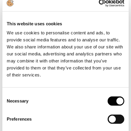
This website uses cookies
We use cookies to personalise content and ads, to
provide social media features and to analyse our traffic.
Categorie merceologiche
We also share information about your use of our site with
our social media, advertising and analytics partners who
may combine it with other information that you’ve
provided to them or that they’ve collected from your use
of their services.
Scopri i Soci Aggregati
Consent
Necessary
Selection
Milano
Bastioni di Porta Volta, 7 - 20121 Milano
Preferences
Tel. +39 02-290.03018 r.a
Fax. +39 02-290.033.96
Roma