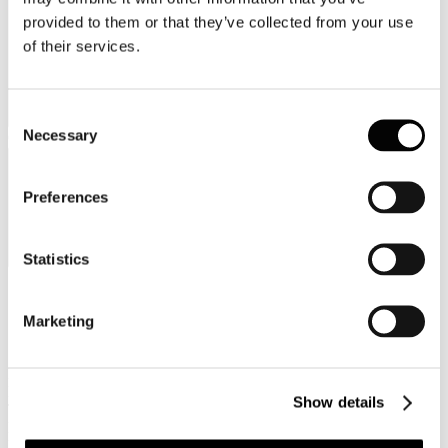
provided to them or that they’ve collected from your use
of their services.
Consent
Necessary
Categorie merceologiche
Selection
Preferences
Statistics
Scopri i Soci Aggregati
Marketing
Milano
Bastioni di Porta Volta, 7 - 20121 Milano
Show details
Tel. +39 02-290.03018 r.a
Fax. +39 02-290.033.96
Roma