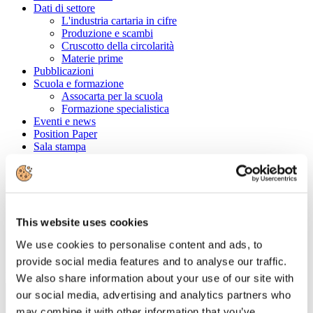
Dati di settore
L'industria cartaria in cifre
Produzione e scambi
Cruscotto della circolarità
Materie prime
Pubblicazioni
Scuola e formazione
Assocarta per la scuola
Formazione specialistica
Eventi e news
Position Paper
Sala stampa
Comunicati stampa
Campagne di comunicazione
Videogallery
Carta e digitale
Carta e igiene
Convenzioni
This website uses cookies
We use cookies to personalise content and ads, to
Cerca tra le aziende associate
provide social media features and to analyse our traffic.
Ragione Sociale
We also share information about your use of our site with
our social media, advertising and analytics partners who
may combine it with other information that you’ve