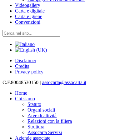
Videogallery
Carta e digitale
Carta e igiene
Convenzioni
Disclaimer
Credits
Privacy policy
C.F.80048530150
|
assocarta@assocarta.it
Home
Chi siamo
Statuto
Organi sociali
Aree di attività
Relazioni con la filiera
Struttura
Assocarta Servizi
Aziende associate