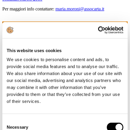
Per maggiori info contattare:
maria.moroni@assocarta.it
3
Set, 2010
Master 2010/2011 in "Produzione della
carta/cartone e gestione del sistema
This website uses cookies
produttivo"
We use cookies to personalise content and ads, to
provide social media features and to analyse our traffic.
Sono aperte le iscrizioni al Master 2010/2011 in "Produzione della
We also share information about your use of our site with
carta/cartone e gestione del sistema produttivo", giunto quest'anno
alla sua ottava edizione.
our social media, advertising and analytics partners who
Le iscrizioni per il nuovo Anno Accademico scadranno
giovedi 21
may combine it with other information that you’ve
ottobre p.v.
provided to them or that they’ve collected from your use
Per maggiori informazioni rivolgersi a:
of their services.
info@celsius.lucca.it
www.celsius.lucca.it
Master Celsius 2010/2011
Consent
Necessary
Selection