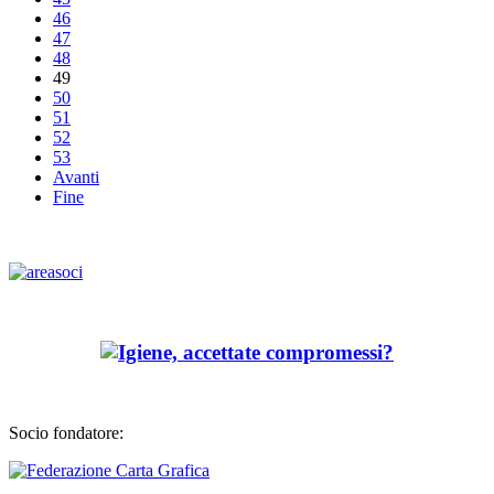
46
47
48
49
50
51
52
53
Avanti
Fine
Socio fondatore: