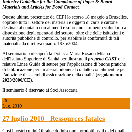
Industry Guideline for the Compliance of Paper & Board
Materials and Articles for Food Contact.
Queste ultime, presentate da CEPI lo scorso 18 maggio a Bruxelles,
coprono tutto il settore dei materiali e oggetti di carta e cartone
destinati al contatto con alimenti e sono uno strumento volontario a
disposizione degli operatori del settore, oltre che delle istituzioni e
autorità pubbliche di controllo, per stabilire la conformità di tali
materiali alla direttiva quadro 1935/2004.
Al seminario parteciperà la Dott.ssa Maria Rosaria Milana
dell'Istituto Superiore di Sanità per illustrare il
progetto CAST
e le
relative Linee Guida di settore per l’applicazione di buone pratiche
di fabbricazione per i materiali idonei al contatto con alimenti e per
l’adozione di sistemi di assicurazione della qualità (
regolamento
2023/2006/CE)
.
Il seminario è riservato ai Soci Assocarta
26
Lug, 2010
27 luglio 2010 - Ressources fatales
Così i nostri cugini Oltralpe definiscono i prodotti usati e dei quali