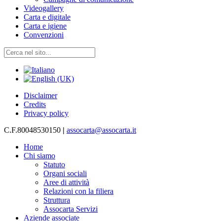
Videogallery
Carta e digitale
Carta e igiene
Convenzioni
Disclaimer
Credits
Privacy policy
C.F.80048530150
|
assocarta@assocarta.it
Home
Chi siamo
Statuto
Organi sociali
Aree di attività
Relazioni con la filiera
Struttura
Assocarta Servizi
Aziende associate