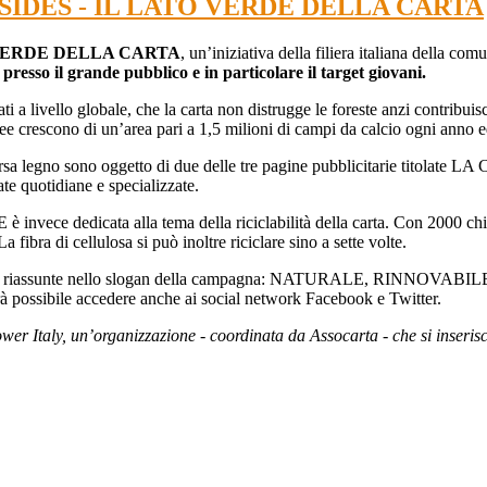
IDES - IL LATO VERDE DELLA CARTA
 VERDE DELLA CARTA
, un’iniziativa della filiera italiana della co
esso il grande pubblico e in particolare il target giovani.
a livello globale, che la carta non distrugge le foreste anzi contribuisce 
pee crescono di un’area pari a 1,5 milioni di campi da calcio ogni anno
lla risorsa legno sono oggetto di due delle tre pagine pubblicitarie
 quotidiane e specializzate.
dicata alla tema della riciclabilità della carta. Con 2000 chili ricicl
a fibra di cellulosa si può inoltre riciclare sino a sette volte.
carta sono riassunte nello slogan della campagna: NATURALE, RI
à possibile accedere anche ai social network Facebook e Twitter.
 Power Italy, un’organizzazione - coordinata da Assocarta - che si inse