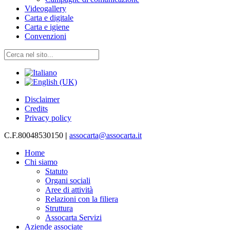
Videogallery
Carta e digitale
Carta e igiene
Convenzioni
Disclaimer
Credits
Privacy policy
C.F.80048530150
|
assocarta@assocarta.it
Home
Chi siamo
Statuto
Organi sociali
Aree di attività
Relazioni con la filiera
Struttura
Assocarta Servizi
Aziende associate