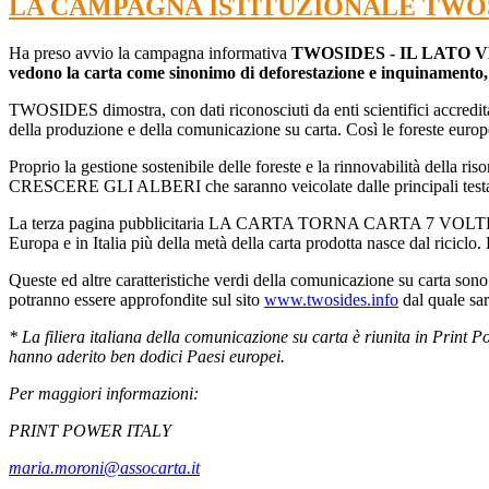
LA CAMPAGNA ISTITUZIONALE TWOS
Ha preso avvio la campagna informativa
TWOSIDES - IL LATO
vedono la carta come sinonimo di deforestazione e inquinamento, pr
TWOSIDES dimostra, con dati riconosciuti da enti scientifici accreditati 
della produzione e della comunicazione su carta. Così le foreste euro
Proprio la gestione sostenibile delle foreste e la rinnovabilità de
CRESCERE GLI ALBERI che saranno veicolate dalle principali testate
La terza pagina pubblicitaria LA CARTA TORNA CARTA 7 VOLTE è invece de
Europa e in Italia più della metà della carta prodotta nasce dal riciclo. L
Queste ed altre caratteristiche verdi della comunicazione su 
potranno essere approfondite sul sito
www.twosides.info
dal quale sar
* La filiera italiana della comunicazione su carta è riunita in Print
hanno aderito ben dodici Paesi europei.
Per maggiori informazioni:
PRINT POWER ITALY
maria.moroni@assocarta.it