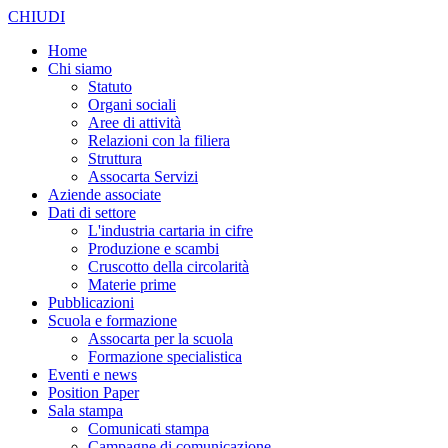
CHIUDI
Home
Chi siamo
Statuto
Organi sociali
Aree di attività
Relazioni con la filiera
Struttura
Assocarta Servizi
Aziende associate
Dati di settore
L'industria cartaria in cifre
Produzione e scambi
Cruscotto della circolarità
Materie prime
Pubblicazioni
Scuola e formazione
Assocarta per la scuola
Formazione specialistica
Eventi e news
Position Paper
Sala stampa
Comunicati stampa
Campagne di comunicazione