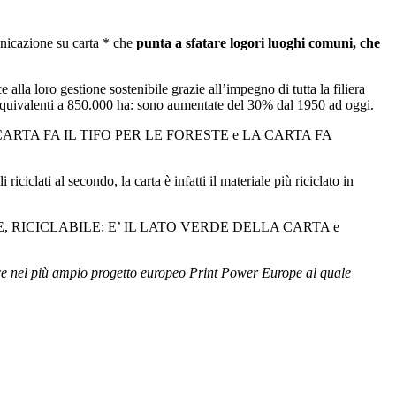
municazione su carta * che
punta a sfatare logori luoghi comuni, che
alla loro gestione sostenibile grazie all’impegno di tutta la filiera
 equivalenti a 850.000 ha: sono aumentate del 30% dal 1950 ad oggi.
 titolate LA CARTA FA IL TIFO PER LE FORESTE e LA CARTA FA
ati al secondo, la carta è infatti il materiale più riciclato in
NNOVABILE, RICICLABILE: E’ IL LATO VERDE DELLA CARTA e
risce nel più ampio progetto europeo Print Power Europe al quale