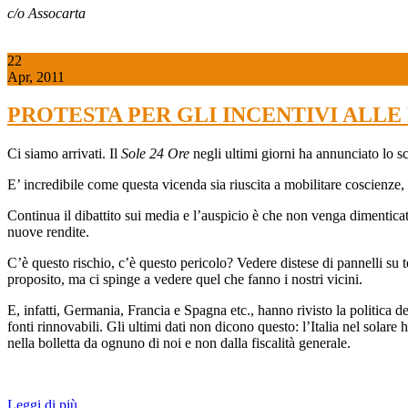
c/o Assocarta
22
Apr, 2011
PROTESTA PER GLI INCENTIVI ALLE
Ci siamo arrivati. Il
Sole 24 Ore
negli ultimi giorni ha annunciato lo sc
E’ incredibile come questa vicenda sia riuscita a mobilitare coscienze,
Continua il dibattito sui media e l’auspicio è che non venga dimentic
nuove rendite.
C’è questo rischio, c’è questo pericolo? Vedere distese di pannelli su te
proposito, ma ci spinge a vedere quel che fanno i nostri vicini.
E, infatti, Germania, Francia e Spagna etc., hanno rivisto la politica deg
fonti rinnovabili. Gli ultimi dati non dicono questo: l’Italia nel solare 
nella bolletta da ognuno di noi e non dalla fiscalità generale.
Leggi di più