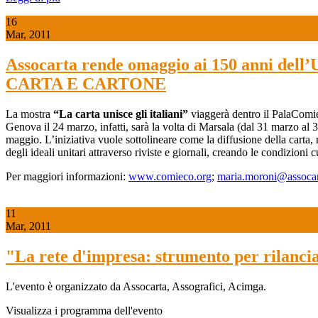
16
Mar, 2011
Assocarta rende omaggio ai 150 anni d
CARTA E CARTONE
La mostra
“La carta unisce gli italiani”
viaggerà dentro il PalaComie
Genova il 24 marzo, infatti, sarà la volta di Marsala (dal 31 marzo al 3
maggio. L’iniziativa vuole sottolineare come la diffusione della carta,
degli ideali unitari attraverso riviste e giornali, creando le condizioni 
Per maggiori informazioni:
www.comieco.org
;
maria.moroni@assocart
11
Mar, 2011
"La rete d'impresa: strumento per rilanci
L'evento è organizzato da Assocarta, Assografici, Acimga.
Visualizza i programma dell'evento