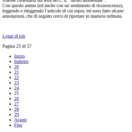
volesse cimentarsi sui temi del c. d. “diritto ambientale”.
Con questo animo (ed anche con un sentimento di riconoscenza),
leggendo e rileggendo l’articolo di cui sopra, mi sono fatto alcune
annotazioni, che di seguito cerco di riportare in maniera ordinata.
Leggi di più
Pagina 25 di 57
Inizio
Indietro
20
21
22
23
24
25
26
27
28
29
Avanti
Fine