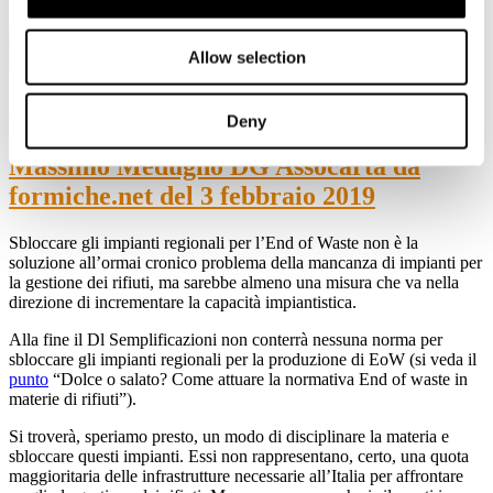
4
Allow selection
Feb, 2019
"Cosa succede nel mondo dell’Economia
Deny
Circolare, dei rifiuti e dintorni" di
Massimo Medugno DG Assocarta da
formiche.net del 3 febbraio 2019
Sbloccare gli impianti regionali per l’End of Waste non è la
soluzione all’ormai cronico problema della mancanza di impianti per
la gestione dei rifiuti, ma sarebbe almeno una misura che va nella
direzione di incrementare la capacità impiantistica.
Alla fine il Dl Semplificazioni non conterrà nessuna norma per
sbloccare gli impianti regionali per la produzione di EoW (si veda il
punto
“Dolce o salato? Come attuare la normativa End of waste in
materie di rifiuti”).
Si troverà, speriamo presto, un modo di disciplinare la materia e
sbloccare questi impianti. Essi non rappresentano, certo, una quota
maggioritaria delle infrastrutture necessarie all’Italia per affrontare