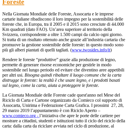
Foreste
Nella Giornata Mondiale delle Foreste, Assocarta e le imprese
cartarie italiane ribadiscono il loro impegno per la sostenibilità delle
foreste che, in Europa, tra il 2005 e il 2015 sono cresciute di 44.000
Km quadrati (dato FAO). Un’area superiore al territorio della
Svizzera, corrispondente a oltre 1.500 campi da calcio ogni giorno.
Si tratta di un risultato ottenuto anche grazie all’industria cartaria che
promuove la gestione sostenibile delle foreste: in questo modo sono
più gli alberi piantati di quelli tagliati. (
www.twosides.info/it
)
Rendere le foreste “produttive” grazie alla produzione di legno,
permette di generare risorse economiche per gestirle in modo
sostenibile nel lungo periodo ed evitare che diventino aree appetibili
per altri usi.
Bisogna quindi ribaltare il luogo comune che la carta
distrugge le foreste: la realtà è che usare legno, e i prodotti basati
sul legno, come la carta, aiuta a proteggere le foreste.
La Giornata Mondiale delle Foreste cade quest'anno nel Mese del
Riciclo di Carta e Cartone organizzato da Comieco col supporto di
Assocarta, Unirima e Federazione Carta Grafica. I prossimi 27, 28,
29 marzo 2019 l’appuntamento è con Riciclo Aperto –
www.comieco.org -
l’iniziativa che apre le porte delle cartiere per
mostrare a cittadini, studenti e istituzioni tutto il ciclo del riciclo della
carta: dalla carta da riciclare avviata nel ciclo di produzione, al