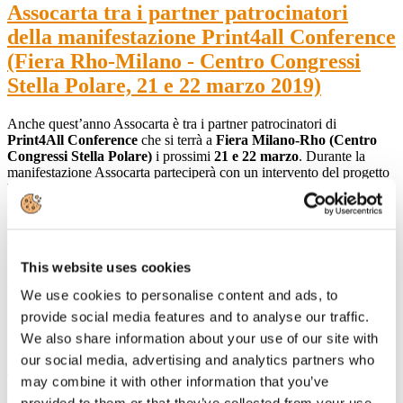
Assocarta tra i partner patrocinatori
della manifestazione Print4all Conference
(Fiera Rho-Milano - Centro Congressi
Stella Polare, 21 e 22 marzo 2019)
Anche quest’anno Assocarta è tra i partner patrocinatori di
Print4All Conference
che si terrà a
Fiera Milano-Rho (Centro
Congressi Stella Polare)
i prossimi
21 e 22 marzo
. Durante la
manifestazione Assocarta parteciperà con un intervento del progetto
Two Sides
https://it.twosides.info/
sulla sostenibilità del settore
cartario. L’entrata a Print4all Conference è gratuita per tutte le
cartiere socie di Assocarta registrandosi al seguente link:
http://conference.print4all.it/
This website uses cookies
Print4all Conference darà uno sguardo sul futuro del printing anche
alla luce delle tecnologie 4.0 che rendono sempre più centrale il
We use cookies to personalise content and ads, to
ruolo della stampa nella comunicazione dei brand.
provide social media features and to analyse our traffic.
L’iniziativa è parte del programma di promozione del "Made by
We also share information about your use of our site with
Italy" portato avanti da
ACIMGA
(Associazione Costruttori Italiani
our social media, advertising and analytics partners who
di Macchine per l’Industria Grafica, Cartotecnica, Cartaria, di
Trasformazione e Affini), realizzata in collaborazione con
ARGI
may combine it with other information that you’ve
(Associazione Nazionale Fornitori dell’Industria Grafica) e con il