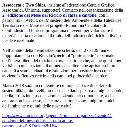
Assocarta
e
Two Sides
, i
nsieme aFederazione Carta e Grafica,
Assografici, Unirima, supporterà Comieco nell'organizzazione del
la
2° edizione del Mese del Riciclo di carta e cartone
:
con il
patrocinio di ANCI, del Ministero dell’Ambiente e della Tutela del
Territorio e del Mare e del progetto Economia Circolare di
Confindustria. Un ricco programma di eventi per valorizzare il
materiale carta e cartone e il ruolo dell’industria del riciclo a livello
locale e nazionale.
Nell’ambito della manifestazione si terrà, dal 27 al 29 marzo,
l’appuntamento con
RicicloAperto
, il “porte aperte” nazionale
dell’intera filiera del riciclo di carta e cartone che, anche quest’anno,
vedrà la partecipazione di numerose cartiere che apriranno i loro
cancelli a scuole, cittadini e istituzioni per mostrare loro come
avviene l'effettivo riciclo della carta nel
pulper
della cartiera.
Marzo 2019 sarà un contenitore culturale capace di parlare di
sostenibilità a più livelli, un mese che darà spazio a famiglie, scuole,
media, istituzioni, associazioni e aziende per comunicare, a chi
ancora non lo sapesse, che carta e cartone sono i migliori amici
dell'ambiente e quindi delle nostre città.
http://www.comieco.org/agenda/comieco-organizza/evento/2-
edizione-del-mese-del-riciclo-di-carta-e-
cartone.aspx#.XDmkga2h1E4