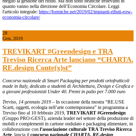
meglio la gestione dei rifiuti. Ma non sono neanche irrilevanti in
quanto vanno nella direzione dell’Economia Circolare. Leggi
l'articolo integrale:
https://formiche.net/2019/02/impianti-rifiuti-eow-
economia-circolare/
28
Gen, 2019
TREVIKART #Greendesign e TRA
Treviso Ricerca Arte lanciano “CHARTA.
RE.design Conte(x)st”
Concorso nazionale di Smart Packaging per prodotti ortofrutticoli
made in Italy, dedicato a studenti di Architettura, Design e Grafica e
a giovani professionisti Under 40. Premi in palio per 7.000 euro
Treviso, 14 gennaio 2019
– In occasione della mostra “RE.USE
Scarti, oggetti, ecologia nell’arte contemporanea” in programma a
Treviso fino al 10 febbraio 2019,
TREVIKART #Greendesign
(Gruppo PRO-GEST), azienda leader nel settore della produzione di
mobili e complementi in cartone ondulato e packaging alimentare, in
collaborazione con
l’associazione culturale TRA Treviso Ricerca
Arte
, lancia il
concorso nazionale
CHARTA. RE.design