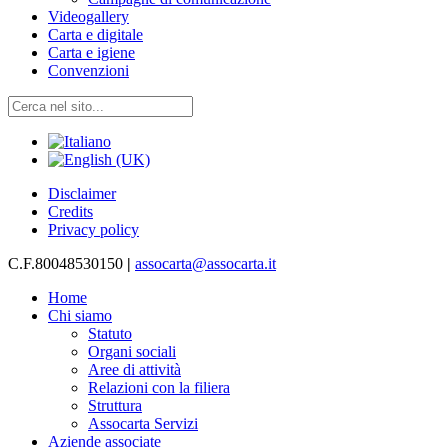
Videogallery
Carta e digitale
Carta e igiene
Convenzioni
Disclaimer
Credits
Privacy policy
C.F.80048530150
|
assocarta@assocarta.it
Home
Chi siamo
Statuto
Organi sociali
Aree di attività
Relazioni con la filiera
Struttura
Assocarta Servizi
Aziende associate