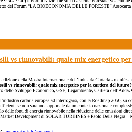
e 9.30-19.00) il Forum Nazionale sulla Gestione Forestale Sostenibile 
ggetto del Forum “LA BIOECONOMIA DELLE FORESTE” Assocarta interverrà
 vs rinnovabili: quale mix energetico per l
5° edizione della Mostra Internazionale dell’Industria Cartaria - manifes
ssili vs rinnovabili: quale mix energetico per la cartiera del futuro
tero dello Sviluppo Economico, GSE, Legambiente, Cartiera dell’Adda, 
to l’industria cartaria europea ad interrogarsi, con la Roadmap 2050, su 
sufficienti se non saranno supportate da un contesto nazionale compless
olo delle fonti di energia rinnovabile nella riduzione delle emissioni dire
Market Development di SOLAR TURBINES e Paolo Della Negra – Man
A:
www.miac.info/convegni