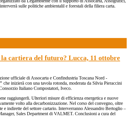
organizzato da Legambiente con il supporto di Assocarta, Assografici,
 sulle politiche ambientalil e forestali della filiera carta.
a cartiera del futuro? Lucca, 11 ottobre
tazione ufficiale di Assocarta e Confindustria Toscana Nord -
?"
che inizierà con una tavola rotonda, moderata da Silvia Pieraccini
Consorzio Italiano Compostatori, Iveco.
come raggiungerli. Ulteriori misure di efficienza energetica e nuove
ivamente volto alla decarbonizzazione. Nel corso del convegno, oltre
tte e indirette del settore cartario. Interverranno Alessandro Bertoglio –
ager, Sales Department di VALMET. Conclusioni a cura del