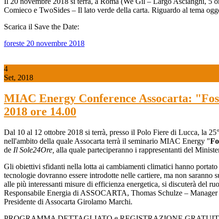
Il 20 novembre 2018 si terrà, a Roma (We Gil – Largo Ascianghi, 5 or
Comieco e TwoSides – Il lato verde della carta. Riguardo al tema o
Scarica il Save the Date:
foreste 20 novembre 2018
4
Set, 2018
MIAC Energy Conference Assocarta: "Fossili
2018 ore 14.00
Dal 10 al 12 ottobre 2018 si terrà, presso il Polo Fiere di Lucca, la 2
nell'ambito della quale Assocarta terrà il seminario MIAC Energy "
Fo
de
Il Sole24Ore,
alla quale parteciperanno i rappresentanti del Minis
Gli obiettivi sfidanti nella lotta ai cambiamenti climatici hanno porta
tecnologie dovranno essere introdotte nelle cartiere, ma non saranno 
alle più interessanti misure di efficienza energetica, si discuterà del ru
Responsabile Energia di ASSOCARTA, Thomas Schulze – Manager 
Presidente di Assocarta Girolamo Marchi.
PROGRAMMA DETTAGLIATO e REGISTRAZIONE GRATUIT