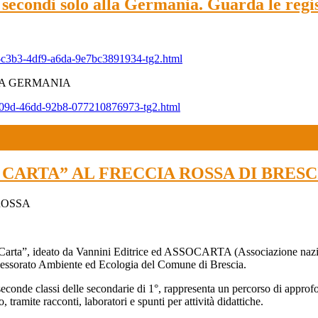
o secondi solo alla Germania. Guarda le regi
-c3b3-4df9-a6da-9e7bc3891934-tg2.html
LA GERMANIA
-e09d-46dd-92b8-077210876973-tg2.html
CARTA” AL FRECCIA ROSSA DI BRESCIA
ROSSA
a Carta”, ideato da Vannini Editrice ed ASSOCARTA (Associazione naziona
sorato Ambiente ed Ecologia del Comune di Brescia.
e e seconde classi delle secondarie di 1°, rappresenta un percorso di app
, tramite racconti, laboratori e spunti per attività didattiche.