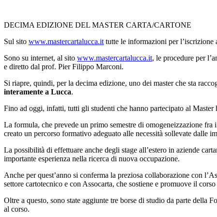
DECIMA EDIZIONE DEL MASTER CARTA/CARTONE
Sul sito
www.mastercartalucca.it
tutte le informazioni per l’iscrizione 
Sono su internet, al sito
www.mastercartalucca.it
, le procedure per l’
e diretto dal prof. Pier Filippo Marconi.
Si riapre, quindi, per la decima edizione, uno dei master che sta racc
interamente a Lucca
.
Fino ad oggi, infatti, tutti gli studenti che hanno partecipato al Mast
La formula, che prevede un primo semestre di omogeneizzazione fra i div
creato un percorso formativo adeguato alle necessità sollevate dalle i
La possibilità di effettuare anche degli stage all’estero in aziende cart
importante esperienza nella ricerca di nuova occupazione.
Anche per quest’anno si conferma la preziosa collaborazione con l’Asso
settore cartotecnico e con Assocarta, che sostiene e promuove il corso 
Oltre a questo, sono state aggiunte tre borse di studio da parte della 
al corso.