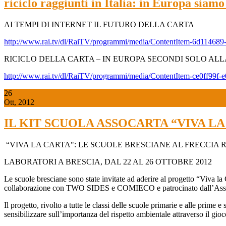
riciclo raggiunti in Italia: in Europa siam
AI TEMPI DI INTERNET IL FUTURO DELLA CARTA
http://www.rai.tv/dl/RaiTV/programmi/media/ContentItem-6d114689
RICICLO DELLA CARTA – IN EUROPA SECONDI SOLO AL
http://www.rai.tv/dl/RaiTV/programmi/media/ContentItem-ce0ff99f
26
Ott, 2012
IL KIT SCUOLA ASSOCARTA “VIVA LA 
“VIVA LA CARTA": LE SCUOLE BRESCIANE AL FRECCIA 
LABORATORI A BRESCIA, DAL 22 AL 26 OTTOBRE 2012
Le scuole bresciane sono state invitate ad aderire al progetto “Viva l
collaborazione con TWO SIDES e COMIECO e patrocinato dall’Asses
Il progetto, rivolto a tutte le classi delle scuole primarie e alle prim
sensibilizzare sull’importanza del rispetto ambientale attraverso il gioco