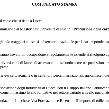
COMUNICATO STAMPA
al corso che si tiene a Lucca
ammissione al
Master
dell’Università di Pisa in
"Produzione della carta
ogliendo maggiori consensi sul territorio nazionale per la sua risponden
er hanno trovato un’occupazione e regolarmente le aziende si rivolgono a
ersi corsi di laurea di accesso ed un secondo semestre professionalizzant
mprese.
arie e/o cartotecniche o in centri di ricerca internazionali, arricchisce n
ciazione degli Industriali di Lucca, con il Gruppo Italiano Fabbricanti 
come il massimo livello formativo nel settore cartario a livello nazional
Fondazione Lucchese Alta Formazione e Ricerca dell’importo di mille euro 