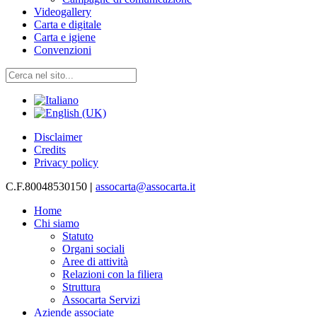
Videogallery
Carta e digitale
Carta e igiene
Convenzioni
Disclaimer
Credits
Privacy policy
C.F.80048530150
|
assocarta@assocarta.it
Home
Chi siamo
Statuto
Organi sociali
Aree di attività
Relazioni con la filiera
Struttura
Assocarta Servizi
Aziende associate