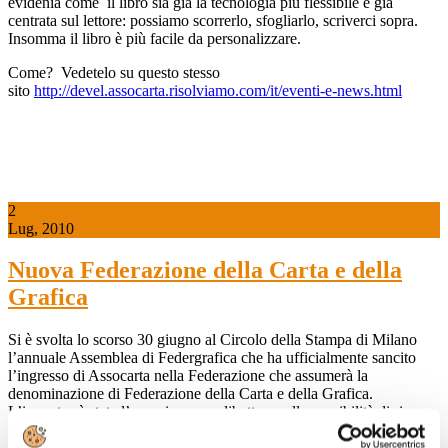
evidenia come il libro sia già la tecnologia più flessibile e già
centrata sul lettore: possiamo scorrerlo, sfogliarlo, scriverci sopra.
Insomma il libro è più facile da personalizzare.
Come? Vedetelo su questo stesso
sito
http://devel.assocarta.risolviamo.com/it/eventi-e-news.html
2
Lug, 2010
Nuova Federazione della Carta e della
Grafica
Si è svolta lo scorso 30 giugno al Circolo della Stampa di Milano
l’annuale Assemblea di Federgrafica che ha ufficialmente sancito
l’ingresso di Assocarta nella Federazione che assumerà la
denominazione di Federazione della Carta e della Grafica.
L’incontro è stata l’occasione per dibattere sulle possibilità di ripresa
del settore e sull’esigenza di puntare all’innovazione.