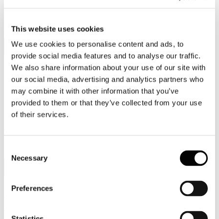
Leggi l'articolo pubblicato su Il Sole24Ore nella sezione Sala
Stampa - Rassegna Stampa.
This website uses cookies
21
We use cookies to personalise content and ads, to
Giu, 2010
provide social media features and to analyse our traffic.
We also share information about your use of our site with
GUARDA IL VIDEO
our social media, advertising and analytics partners who
DELL'INTERVENTO DEL
may combine it with other information that you’ve
PRESIDENTE DI ASSOCARTA PAOLO
provided to them or that they’ve collected from your use
CULICCHI ALL'ASSEMBLEA
of their services.
ANNUALE DEL 16 GIUGNO 2010
VIDEO 1
Consent
Necessary
Selection
17
Giu, 2010
Preferences
SI E' TENUTA IERI, A ROMA,
L'ASSEMBLEA ANNUALE
ASSOCARTA
Statistics