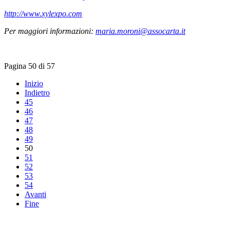
http://www.xylexpo.com
Per maggiori informazioni:
maria.moroni@assocarta.it
Pagina 50 di 57
Inizio
Indietro
45
46
47
48
49
50
51
52
53
54
Avanti
Fine