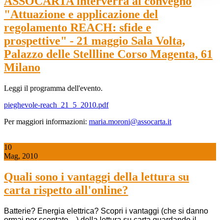
ASSOCARTA interverrà al convegno
"Attuazione e applicazione del
regolamento REACH: sfide e
prospettive" - 21 maggio Sala Volta,
Palazzo delle Stellline Corso Magenta, 61
Milano
Leggi il programma dell'evento.
pieghevole-reach_21_5_2010.pdf
Per maggiori informazioni:
maria.moroni@assocarta.it
10
Mag, 2010
Quali sono i van­taggi della let­tura su
carta ris­petto all'on­line?
Batterie? Energia elettrica? Scopri i vantaggi (che si danno
ormai per scontato ...) della lettura su carta
guardando il