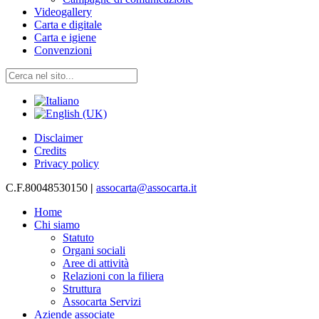
Videogallery
Carta e digitale
Carta e igiene
Convenzioni
Disclaimer
Credits
Privacy policy
C.F.80048530150
|
assocarta@assocarta.it
Home
Chi siamo
Statuto
Organi sociali
Aree di attività
Relazioni con la filiera
Struttura
Assocarta Servizi
Aziende associate