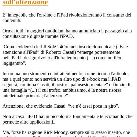
sull'attenzione
E' innegabile che l'on-line e l'IPad rivoluzioneranno il consumo dei
contenuti.
Ormai tutti i maggiori quotidiani hanno annunciato il passaggio alla
consultazione digitale tramite l'iPAD.
Come evidenzia ieri Il Sole 24Ore nell'inserto domenicale (“Fate
attenzione all'iPad” di Roberto Casati) “emerge potentemente
nell'iPad il design rivolto all'intrattenimento (…) come un iPod
ingigantito”.
Insomma uno strumento d'intrattenimento, come ricorda l'articolo,
ma a quel punto non servirà un altro tipo di e-book ma l'iPAD
segnerà, continua Casati, il nostro “palinsesto mentale” e l'inizio di
una battaglia “(...) il cui trofeo, ambitissimo, è la nostra risorsa
intellettuale primaria, l'attenzione”.
Attenzione, che evidenzia Casati, “ve n'é assai poca in giro”.
Non a caso l'iPaD ha un piccolo ma fondamentale telecomando che
permette altre applicazioni...
Ma, forse ha ragione Rick Moody, sempre sullo stesso inserto, che