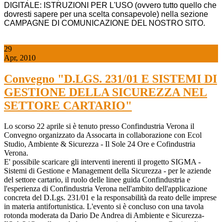
DIGITALE: ISTRUZIONI PER L'USO (ovvero tutto quello che
dovresti sapere per una scelta consapevole) nella sezione
CAMPAGNE DI COMUNICAZIONE DEL NOSTRO SITO.
29
Apr, 2010
Convegno "D.LGS. 231/01 E SISTEMI DI
GESTIONE DELLA SICUREZZA NEL
SETTORE CARTARIO"
Lo scorso 22 aprile si è tenuto presso Confindustria Verona il
Convegno or­ga­niz­zato da As­so­carta in collaborazione con Ecol
Studio, Ambiente & Sicurezza - Il Sole 24 Ore e Cofindustria
Verona.
E' possibile scaricare gli interventi inerenti il progetto SIGMA -
Sistemi di Gestione e Management della Sicurezza - per le aziende
del settore cartario, il ruolo delle linee guida Confindustria e
l'esperienza di Confindustria Verona nell'ambito dell'applicazione
concreta del D.Lgs. 231/01 e la responsabilità da reato delle imprese
in materia antifortunistica. L'evento si è concluso con una tavola
rotonda moderata da Dario De Andrea di Ambiente e Sicurezza-