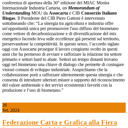
conferenza di apertura della 30° edizione del MIAC Mostra
Internazionale Industria Cartaria, un
Memorandum of
Understanding
MOU da
Assocarta
e CIB
Consorzio Italiano
Biogas
. Il Presidente del CIB Piero Gattoni è intervenuto
sottolineando che: “La sinergia tra agricoltura e industria offre
un'opportunità unica per promuovere l'uso diffuso del biometano
come vettore di decarbonizzazione e di diversificazione del mix
energetico facendo leva sulle eccellenze già presenti sul territorio,
preservandone la competitività. In questo senso, l’accordo siglato
oggi con Assocarta prosegue il lavoro congiunto svolto in questi
anni che ha permesso di avviare e rafforzare la relazione tra settore
primario e settori hard to abate. Settori un tempo distanti trovano
oggi nel biometano una chiave di dialogo che permette di coniugare
visioni comuni di sviluppo industriale. Auspichiamo che la
collaborazione porti a rafforzare ulteriormente questa sinergia e che
consenta di introdurre ulteriori misure a supporto del riconoscimento
del valore ambientale e dei servizi ecosistemici favoriti con la
produzione e l’uso di biometano.”
26
Set, 2024
Federazione Carta e Grafica alla Fiera