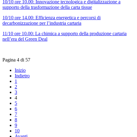
10/10 ore 10.00: Innovazione tecnologica e digitalizzazione a
supporto della trasformazione della carta tissue
10/10 ore 14.00: Efficienza energetica e percorsi di
decarbonizzazione per l’industria cartaria
11/10 ore 10.00: La chimica a supporto della produzione cartaria
nell’era del Green Deal
Pagina 4 di 57
Inizio
Indietro
1
2
3
4
5
6
7
8
9
10
Avanti