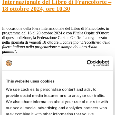
Internazionale del Libro di Francoforte –
18 ottobre 2024, ore 10.30
In occasione della Fiera Internazionale del Libro di Francoforte, in
programma dal 16 al 20 ottobre 2024 e con l’Italia Ospite d’Onore
di questa edizione, la Federazione Carta e Grafica ha organizzato
nella giornata di venerdì 18 ottobre il convegno “
L’eccellenza della
filiera italiana nella progettazione e stampa del libro d’alta
gamma
“.
Il convegno, che si terrà alle ore 10.30 del 18 ottobre presso lo stand
collettivo AIE, sarà dedicato a mettere in luce l’eccellenza italiana
nella progettazione e produzione dei libri d’alta gamma, da quelli
illustrati, ai cataloghi d’arte ai cosiddetti “Coffee Table Books”.
This website uses cookies
I lavori saranno aperti da Carlo Emanuele Bona, Consigliere di
Federazione Carta e Grafica con delega all’Editoria, e proseguiranno
We use cookies to personalise content and ads, to
con gli interventi di esperti del mondo della committenza, stampa e
provide social media features and to analyse our traffic.
produzione di carta e materiali destinati alla filiera del prodotto
editoriale.
We also share information about your use of our site with
our social media, advertising and analytics partners who
may combine it with other information that you’ve
23