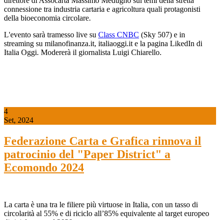
direttore di Assocarta Massimo Medugno sui temi della stretta
connessione tra industria cartaria e agricoltura quali protagonisti
della bioeconomia circolare.
L'evento sarà tramesso live su
Class CNBC
(Sky 507) e in
streaming su milanofinanza.it, italiaoggi.it e la pagina LikedIn di
Italia Oggi. Modererà il giornalista Luigi Chiarello.
4
Set, 2024
Federazione Carta e Grafica rinnova il
patrocinio del "Paper District" a
Ecomondo 2024
La carta è una tra le filiere più virtuose in Italia, con un tasso di
circolarità al 55% e di riciclo all’85% equivalente al target europeo