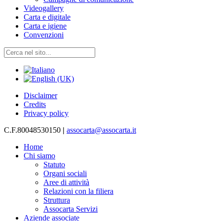
Videogallery
Carta e digitale
Carta e igiene
Convenzioni
Disclaimer
Credits
Privacy policy
C.F.80048530150
|
assocarta@assocarta.it
Home
Chi siamo
Statuto
Organi sociali
Aree di attività
Relazioni con la filiera
Struttura
Assocarta Servizi
Aziende associate