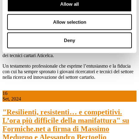
tutti gli operatori del settore che hanno lavorato e collaborato con lui
Allow all
” afferma il Presidente Lorenzo Poli.
“Dopo una vita quasi interamente dedicata all’industria cartaria (dal
1961) mi sento obbligato di rivolgermi ai giovani che hanno scelto o
Allow selection
sceglieranno di lavorare all’interno di questo settore. Ai giovani
tecnici auguro di lavorare con passione e di continuare a credere in
Aticelca che ha accompagnato tutto lo sviluppo tecnologico della
Deny
nostra industria e continuerà a farlo» dichiarò, qualche anno fa, a
margine della 50° edizione del Congresso dell’associazione italiana
dei tecnici cartari Aticelca.
Un testamento professionale che esprime l’entusiasmo e la fiducia
con cui ha sempre spronato i giovani ricercatori e tecnici del settore
nella ricerca ed innovazione del settore cartario.
16
Set, 2024
"Resilienti, resistenti… e competitivi.
L’ora più difficile della manifattura" su
Formiche.net a firma di Massimo
Medugno e Alessandro Bertoglio