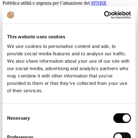
Pubblica utilità e urgenza per l’attuazione del
#PNRR
14
Lug, 2021
This website uses cookies
22 luglio 2021 ore 11.00 in streaming "Il
We use cookies to personalise content and ads, to
ruolo della Federazione Carta Grafica
provide social media features and to analyse our traffic.
nella transizione ecologica e digitale"
We also share information about your use of our site with
our social media, advertising and analytics partners who
may combine it with other information that you’ve
provided to them or that they’ve collected from your use
Giovedì 22 luglio, alle ore 11.00, si terrà l'Assemblea pubblica di
Federazione Carta Grafica "Il ruolo della Federazione Carta Grafica
of their services.
nella transizione ecologica e digitale" PNRR, sostenibilità e prodotti
rinnovabili e circolari. L'evento digitale è organizzato in
collaborazione con
Il Sole24Ore
(segui lo streaming).
Aprirà i lavori
il Presidente di Confindustria,
Carlo Bonomi
mentre
Girolamo
Consent
Marchi
, già Presidente della Federazione Carta Grafica, presenterà
Necessary
Selection
il nuovo Presidente
Carlo Emanuele Bona
che illustrerà
l’andamento della filiera nel 2020, le tendenze del 2021 e le linee
strategiche di Federazione nell’ambito della transizione ecologica e
Preferences