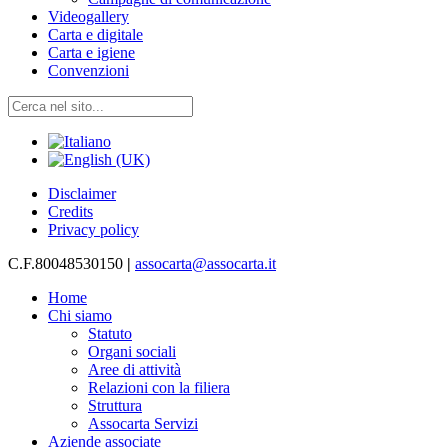
Videogallery
Carta e digitale
Carta e igiene
Convenzioni
Disclaimer
Credits
Privacy policy
C.F.80048530150
|
assocarta@assocarta.it
Home
Chi siamo
Statuto
Organi sociali
Aree di attività
Relazioni con la filiera
Struttura
Assocarta Servizi
Aziende associate