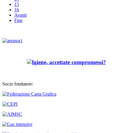
15
16
Avanti
Fine
Socio fondatore: