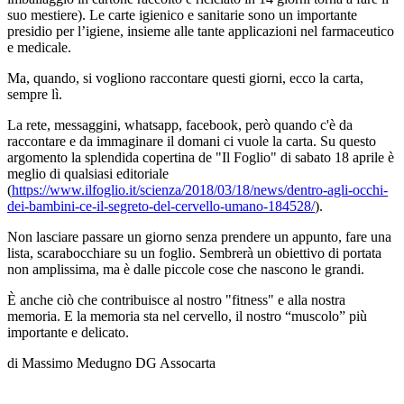
suo mestiere). Le carte igienico e sanitarie sono un importante
presidio per l’igiene, insieme alle tante applicazioni nel farmaceutico
e medicale.
Ma, quando, si vogliono raccontare questi giorni, ecco la carta,
sempre lì.
La rete, messaggini, whatsapp, facebook, però quando c'è da
raccontare e da immaginare il domani ci vuole la carta. Su questo
argomento la splendida copertina de "Il Foglio" di sabato 18 aprile è
meglio di qualsiasi editoriale
(
https://www.ilfoglio.it/scienza/2018/03/18/news/dentro-agli-occhi-
dei-bambini-ce-il-segreto-del-cervello-umano-184528/
).
Non lasciare passare un giorno senza prendere un appunto, fare una
lista, scarabocchiare su un foglio. Sembrerà un obiettivo di portata
non amplissima, ma è dalle piccole cose che nascono le grandi.
È anche ciò che contribuisce al nostro "fitness" e alla nostra
memoria. E la memoria sta nel cervello, il nostro “muscolo” più
importante e delicato.
di Massimo Medugno DG Assocarta