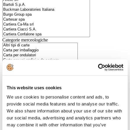
Categorie merceologiche
This website uses cookies
Scopri i Soci Aggregati
We use cookies to personalise content and ads, to
provide social media features and to analyse our traffic.
Milano
We also share information about your use of our site with
Bastioni di Porta Volta, 7 - 20121 Milano
our social media, advertising and analytics partners who
Tel. +39 02-290.03018 r.a
Fax. +39 02-290.033.96
may combine it with other information that you’ve
Roma