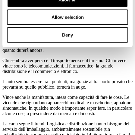
Dettagli
Pubblicato: 20 Aprile 2020
Allow selection
Deny
20 aprile 2020 - Forse è un po’ presto per dire chi ha vinto e chi ha
perso in questo difficile momento, anche perché bisognerà vedere
quanto durerà ancora.
Chi sembra aver perso è il trasporto aereo e il turismo. Chi invece
vince sono le telecomunicazioni, il farmaceutico, la grande
distribuzione e il commercio elettronico.
L’auto sembra essere tra i perdenti, ma grazie al trasporto privato che
prevarrà su quello pubblico, tornerà in auge.
Vince anche la manifattura, intesa come capacità di fare le cose. Le
vicende che riguardano apparecchi medicali e mascherine, appaiono
sintomatiche. In qualche modo è importante saper fare, in particolare
alcune cose, a prescindere dai mercati e dai costi.
La carta segue il trend. Logistica e distribuzione hanno bisogno del
servizio dell’imballaggio, ambientalmente sostenibile (un
imballaggio in cartone raccolto e riciclato in 14 giorni torna a fare il