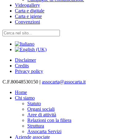
Videogallery
Carta e digitale
Carta e igiene
Convenzioni
Disclaimer
Credits
Privacy policy
C.F.80048530150
|
assocarta@assocarta.it
Home
Chi siamo
Statuto
Organi sociali
Aree di attività
Relazioni con la filiera
Struttura
Assocarta Servizi
Aziende associate