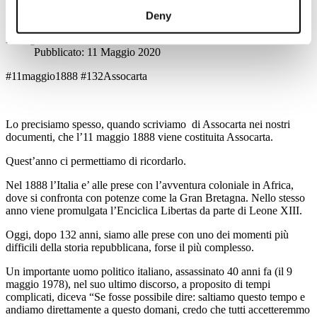
cartiere italiane" di Massimo Medugno
Deny
Dettagli
Pubblicato: 11 Maggio 2020
#11maggio1888 #132Assocarta
Lo precisiamo spesso, quando scriviamo di Assocarta nei nostri
documenti, che l’11 maggio 1888 viene costituita Assocarta.
Quest’anno ci permettiamo di ricordarlo.
Nel 1888 l’Italia e’ alle prese con l’avventura coloniale in Africa,
dove si confronta con potenze come la Gran Bretagna. Nello stesso
anno viene promulgata l’Enciclica Libertas da parte di Leone XIII.
Oggi, dopo 132 anni, siamo alle prese con uno dei momenti più
difficili della storia repubblicana, forse il più complesso.
Un importante uomo politico italiano, assassinato 40 anni fa (il 9
maggio 1978), nel suo ultimo discorso, a proposito di tempi
complicati, diceva “Se fosse possibile dire: saltiamo questo tempo e
andiamo direttamente a questo domani, credo che tutti accetteremmo