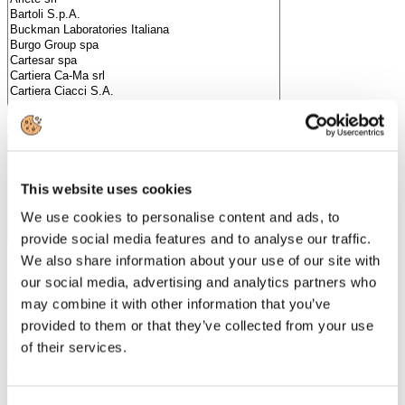
Categorie merceologiche
This website uses cookies
We use cookies to personalise content and ads, to
provide social media features and to analyse our traffic.
We also share information about your use of our site with
our social media, advertising and analytics partners who
Scopri i Soci Aggregati
may combine it with other information that you’ve
provided to them or that they’ve collected from your use
Milano
of their services.
Bastioni di Porta Volta, 7 - 20121 Milano
Tel. +39 02-290.03018 r.a
Fax. +39 02-290.033.96
Roma