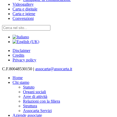
Videogallery
Carta e digitale
Carta e igiene
Convenzioni
Disclaimer
Credits
Privacy policy
C.F.80048530150
|
assocarta@assocarta.it
Home
Chi siamo
Statuto
Organi sociali
Aree di attività
Relazioni con la filiera
Struttura
Assocarta Servizi
Aziende associate