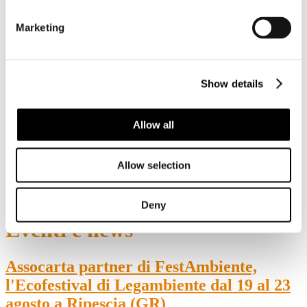
Viale Pasteur, 8/10 - 00144 Roma
Tel. +39 06-591.91.31/40
Marketing
Fax. +39 06-591.0876
Show details
Sei qui:
Home
Allow all
Eventi e news
Assocarta partner di FestAmbiente, l'Ecofestival di
Legambiente dal 19 al 23 agosto a Ripescia (GR)
Allow selection
Deny
Eventi e news
Assocarta partner di FestAmbiente,
l'Ecofestival di Legambiente dal 19 al 23
agosto a Ripescia (GR)