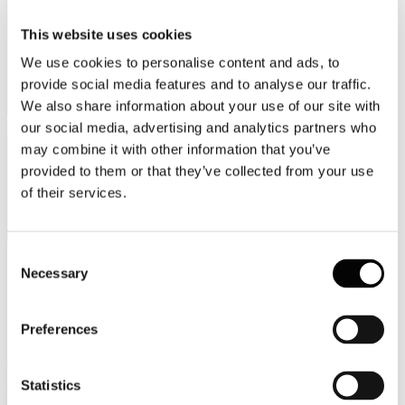
This website uses cookies
We use cookies to personalise content and ads, to
provide social media features and to analyse our traffic.
We also share information about your use of our site with
Categorie merceologiche
our social media, advertising and analytics partners who
may combine it with other information that you’ve
provided to them or that they’ve collected from your use
of their services.
Consent
Necessary
Selection
Scopri i Soci Aggregati
Preferences
Milano
Bastioni di Porta Volta, 7 - 20121 Milano
Tel. +39 02-290.03018 r.a
Statistics
Fax. +39 02-290.033.96
Roma