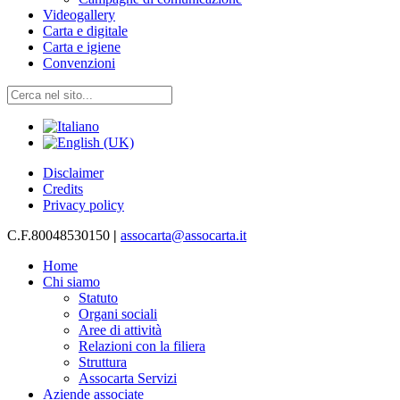
Videogallery
Carta e digitale
Carta e igiene
Convenzioni
Disclaimer
Credits
Privacy policy
C.F.80048530150
|
assocarta@assocarta.it
Home
Chi siamo
Statuto
Organi sociali
Aree di attività
Relazioni con la filiera
Struttura
Assocarta Servizi
Aziende associate