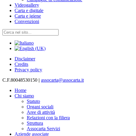
Videogallery
Carta e digitale
Carta e igiene
Convenzioni
Disclaimer
Credits
Privacy policy
C.F.80048530150
|
assocarta@assocarta.it
Home
Chi siamo
Statuto
Organi sociali
Aree di attività
Relazioni con la filiera
Struttura
Assocarta Servizi
Aziende associate