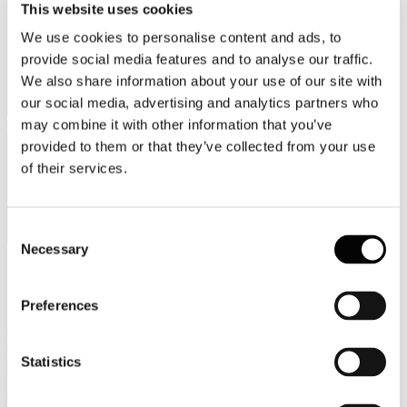
This website uses cookies
We use cookies to personalise content and ads, to
provide social media features and to analyse our traffic.
We also share information about your use of our site with
our social media, advertising and analytics partners who
may combine it with other information that you’ve
Categorie merceologiche
provided to them or that they’ve collected from your use
of their services.
Consent
Necessary
Selection
Scopri i Soci Aggregati
Preferences
Milano
Bastioni di Porta Volta, 7 - 20121 Milano
Statistics
Tel. +39 02-290.03018 r.a
Fax. +39 02-290.033.96
Roma