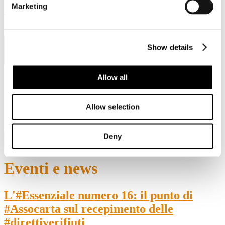
Marketing
Viale Pasteur, 8/10 - 00144 Roma
Tel. +39 06-591.91.31/40
Fax. +39 06-591.0876
Show details
Allow all
Sei qui:
Home
Eventi e news
Allow selection
L'#Essenziale numero 16: il punto di #Assocarta sul
recepimento delle #direttiverifiuti
Deny
Eventi e news
L'#Essenziale numero 16: il punto di
#Assocarta sul recepimento delle
#direttiverifiuti