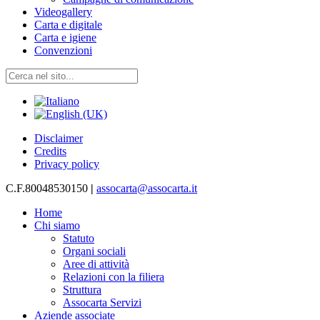
Videogallery
Carta e digitale
Carta e igiene
Convenzioni
Disclaimer
Credits
Privacy policy
C.F.80048530150
|
assocarta@assocarta.it
Home
Chi siamo
Statuto
Organi sociali
Aree di attività
Relazioni con la filiera
Struttura
Assocarta Servizi
Aziende associate