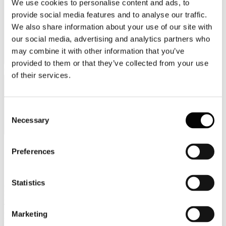
We use cookies to personalise content and ads, to
provide social media features and to analyse our traffic.
We also share information about your use of our site with
our social media, advertising and analytics partners who
may combine it with other information that you’ve
provided to them or that they’ve collected from your use
Categorie merceologiche
of their services.
Consent
Necessary
Selection
Preferences
Scopri i Soci Aggregati
Statistics
Milano
Bastioni di Porta Volta, 7 - 20121 Milano
Tel. +39 02-290.03018 r.a
Marketing
Fax. +39 02-290.033.96
Roma