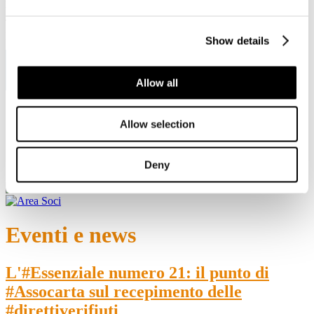
Viale Pasteur, 8/10 - 00144 Roma
Tel. +39 06-591.91.31/40
Fax. +39 06-591.0876
Show details
Allow all
Sei qui:
Allow selection
Home
Eventi e news
L'#Essenziale numero 21: il punto di #Assocarta sul
recepimento delle #direttiverifiuti
Deny
Eventi e news
L'#Essenziale numero 21: il punto di
#Assocarta sul recepimento delle
#direttiverifiuti