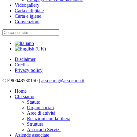
Videogallery
Carta e digitale
Carta e igiene
Convenzioni
Disclaimer
Credits
Privacy policy
C.F.80048530150
|
assocarta@assocarta.it
Home
Chi siamo
Statuto
Organi sociali
Aree di attività
Relazioni con la filiera
Struttura
Assocarta Servizi
Aziende associate