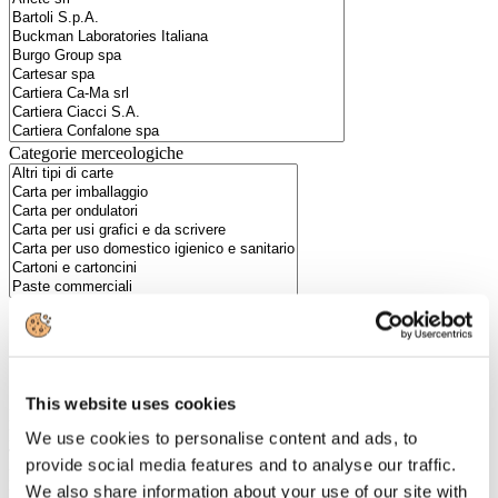
Categorie merceologiche
Scopri i Soci Aggregati
This website uses cookies
Milano
Bastioni di Porta Volta, 7 - 20121 Milano
We use cookies to personalise content and ads, to
Tel. +39 02-290.03018 r.a
provide social media features and to analyse our traffic.
Fax. +39 02-290.033.96
We also share information about your use of our site with
Roma