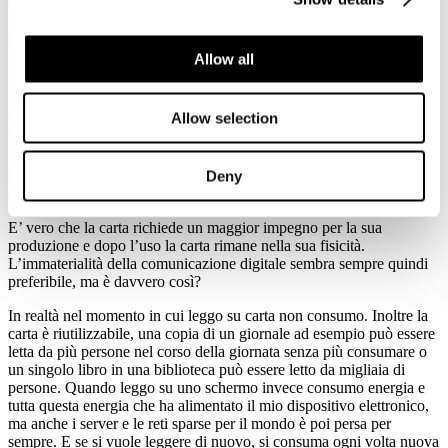
Dettagli
Pubblicato: 04 Aprile 2021
Allow all
Allow selection
Editoriale tratto dalla NEWSLETTER Assocarta N.1/2021.
Spesso quando si pensa alle varie forme di comunicazione ci
sentiamo dire che la carta è uno spreco, mentre la comunicazione
Deny
digitale ci appare leggera sull’ambiente e priva di consumo.
E’ vero che la carta richiede un maggior impegno per la sua
produzione e dopo l’uso la carta rimane nella sua fisicità.
L’immaterialità della comunicazione digitale sembra sempre quindi
preferibile, ma è davvero così?
In realtà nel momento in cui leggo su carta non consumo. Inoltre la
carta è riutilizzabile, una copia di un giornale ad esempio può essere
letta da più persone nel corso della giornata senza più consumare o
un singolo libro in una biblioteca può essere letto da migliaia di
persone. Quando leggo su uno schermo invece consumo energia e
tutta questa energia che ha alimentato il mio dispositivo elettronico,
ma anche i server e le reti sparse per il mondo è poi persa per
sempre. E se si vuole leggere di nuovo, si consuma ogni volta nuova