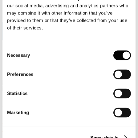
Viale Pasteur, 8/10 - 00144 Roma
our social media, advertising and analytics partners who
Tel. +39 06-591.91.31/40
may combine it with other information that you’ve
Fax. +39 06-591.0876
provided to them or that they’ve collected from your use
of their services.
Consent
Sei qui:
Necessary
Home
Selection
Eventi e news
"QUANTO E’ CIRCOLARE LA COMUNICAZIONE?" a
firma di Massimo Ramunni
Preferences
Statistics
Eventi e news
Marketing
"QUANTO E’ CIRCOLARE LA
COMUNICAZIONE?" a firma di
Massimo Ramunni
Show details