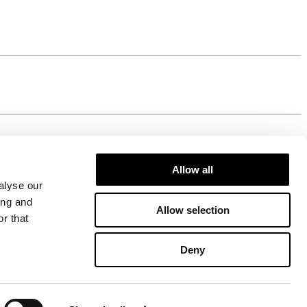
Allow all
alyse our
ing and
Allow selection
r that
Deny