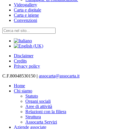
Videogallery
Carta e digitale
Carta e igiene
Convenzioni
Disclaimer
Credits
Privacy policy
C.F.80048530150
|
assocarta@assocarta.it
Home
Chi siamo
Statuto
Organi sociali
Aree di attività
Relazioni con la filiera
Struttura
Assocarta Servizi
Aziende associate