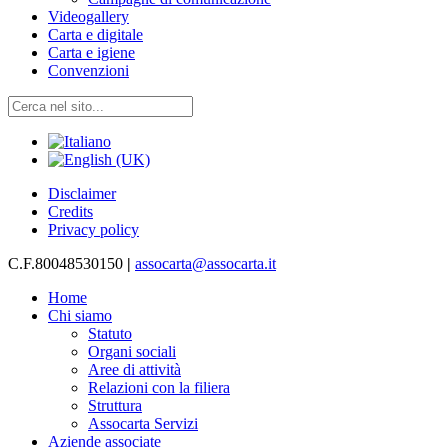
Videogallery
Carta e digitale
Carta e igiene
Convenzioni
Disclaimer
Credits
Privacy policy
C.F.80048530150
|
assocarta@assocarta.it
Home
Chi siamo
Statuto
Organi sociali
Aree di attività
Relazioni con la filiera
Struttura
Assocarta Servizi
Aziende associate