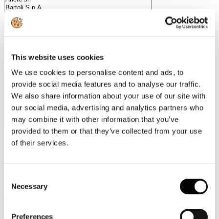
This website uses cookies
Categorie merceologiche
We use cookies to personalise content and ads, to
provide social media features and to analyse our traffic.
We also share information about your use of our site with
our social media, advertising and analytics partners who
may combine it with other information that you’ve
provided to them or that they’ve collected from your use
of their services.
Scopri i Soci Aggregati
Consent
Milano
Necessary
Selection
Bastioni di Porta Volta, 7 - 20121 Milano
Tel. +39 02-290.03018 r.a
Fax. +39 02-290.033.96
Preferences
Roma