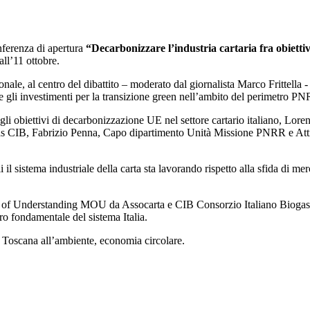
onferenza di apertura
“Decarbonizzare l’industria cartaria fra obiettiv
all’11 ottobre.
ale, al centro del dibattito – moderato dal giornalista Marco Frittella - s
e gli investimenti per la transizione green nell’ambito del perimetro P
e gli obiettivi di decarbonizzazione UE nel settore cartario italiano, Lor
as CIB, Fabrizio Penna, Capo dipartimento Unità Missione PNRR e Attil
 il sistema industriale della carta sta lavorando rispetto alla sfida di me
m of Understanding MOU da Assocarta e CIB Consorzio Italiano Biogas.
stro fondamentale del sistema Italia.
 Toscana all’ambiente, economia circolare.