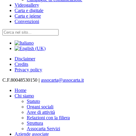
Videogallery
Carta e digitale
Carta e igiene
Convenzioni
Disclaimer
Credits
Privacy policy
C.F.80048530150
|
assocarta@assocarta.it
Home
Chi siamo
Statuto
Organi sociali
Aree di attività
Relazioni con la filiera
Struttura
Assocarta Servizi
Aziende associate