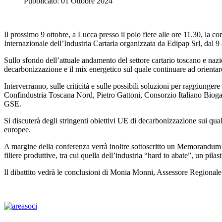
Pubblicato: 01 Ottobre 2024
Il prossimo 9 ottobre, a Lucca presso il polo fiere alle ore 11.30, la c
Internazionale dell’Industria Cartaria organizzata da Edipap Srl, dal 9 
Sullo sfondo dell’attuale andamento del settore cartario toscano e nazion
decarbonizzazione e il mix energetico sul quale continuare ad orientar
Interverranno, sulle criticità e sulle possibili soluzioni per raggiunger
Confindustria Toscana Nord, Pietro Gattoni, Consorzio Italiano Biog
GSE.
Si discuterà degli stringenti obiettivi UE di decarbonizzazione sui quali
europee.
A margine della conferenza verrà inoltre sottoscritto un Memorandu
filiere produttive, tra cui quella dell’industria “hard to abate”, un pila
Il dibattito vedrà le conclusioni di Monia Monni, Assessore Regionale