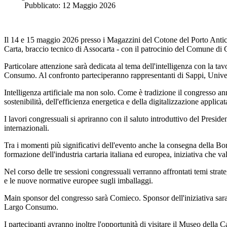
Pubblicato: 12 Maggio 2026
Il 14 e 15 maggio 2026 presso i Magazzini del Cotone del Porto Antic
Carta, braccio tecnico di Assocarta - con il patrocinio del Comune di G
Particolare attenzione sarà dedicata al tema dell'intelligenza con la tav
Consumo. Al confronto parteciperanno rappresentanti di Sappi, Univers
Intelligenza artificiale ma non solo. Come è tradizione il congresso annu
sostenibilità, dell'efficienza energetica e della digitalizzazione applicata
I lavori congressuali si apriranno con il saluto introduttivo del Preside
internazionali.
Tra i momenti più significativi dell'evento anche la consegna della Bo
formazione dell'industria cartaria italiana ed europea, iniziativa che 
Nel corso delle tre sessioni congressuali verranno affrontati temi strategi
e le nuove normative europee sugli imballaggi.
Main sponsor del congresso sarà Comieco. Sponsor dell'iniziativa sara
Largo Consumo.
I partecipanti avranno inoltre l'opportunità di visitare il Museo della 