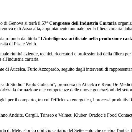
o di Genova si terrà il
57° Congresso dell'Industria Cartaria
organizz
enova e di Assocarta, appuntamento annuale per la filiera cartaria itali
ola rotonda dal titolo
“L'intelligenza artificiale nella produzione cart
ità di Pisa e Voith.
ale riunirà aziende, tecnici, ricercatori e professionisti della filiera pe
 all'industria cartaria.
nte di Aticelca, Furio Azzopardo, seguito dagli interventi di rappresentant
rsa di Studio “Paolo Culicchi”, promossa da Aticelca e Reno De Medici, d
valorizza la formazione e le competenze delle nuove generazioni del settor
ci per il comparto, tra cui l'efficienza energetica, i processi produttivi in
nno Andritz, Cargill, Trinseo e Valmet, Kluber, Oradoc e Food Contact 
Carta di Mele, storico opificio cartario del Settecento che celebra l'antic