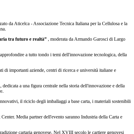
ato da Aticelca - Associazione Tecnica Italiana per la Cellulosa e la
ana.
aria tra futuro e realtà”
, moderata da Armando Garosci di Largo
r approfondire a tutto tondo i temi dell'innovazione tecnologica, della
i di importanti aziende, centri di ricerca e università italiane e
edicata a una figura centrale nella storia dell'innovazione e della
e.
novativi, il riciclo degli imballaggi a base carta, i materiali sostenibili
Center. Media partner dell'evento saranno Industria della Carta e
a tradizione cartaria genovese. Nel XVIII secolo le cartiere genovesi