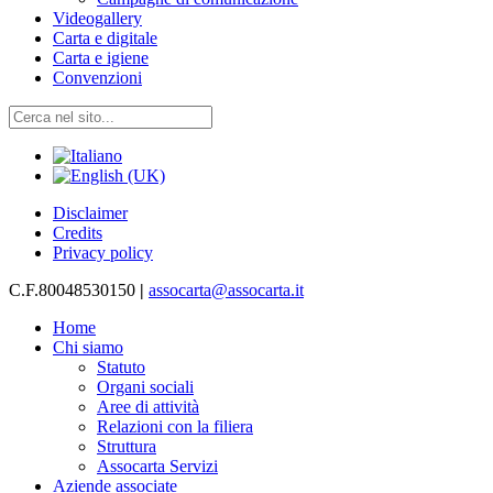
Videogallery
Carta e digitale
Carta e igiene
Convenzioni
Disclaimer
Credits
Privacy policy
C.F.80048530150
|
assocarta@assocarta.it
Home
Chi siamo
Statuto
Organi sociali
Aree di attività
Relazioni con la filiera
Struttura
Assocarta Servizi
Aziende associate