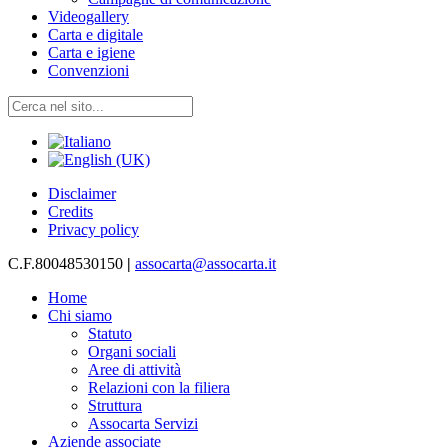
Videogallery
Carta e digitale
Carta e igiene
Convenzioni
Disclaimer
Credits
Privacy policy
C.F.80048530150
|
assocarta@assocarta.it
Home
Chi siamo
Statuto
Organi sociali
Aree di attività
Relazioni con la filiera
Struttura
Assocarta Servizi
Aziende associate