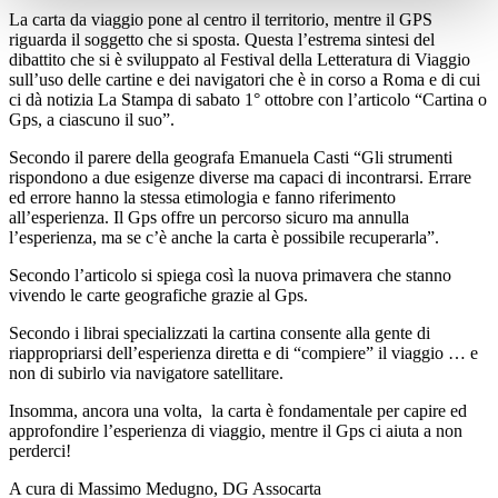
La carta da viaggio pone al centro il territorio, mentre il GPS
riguarda il soggetto che si sposta. Questa l’estrema sintesi del
dibattito che si è sviluppato al Festival della Letteratura di Viaggio
sull’uso delle cartine e dei navigatori che è in corso a Roma e di cui
ci dà notizia La Stampa di sabato 1° ottobre con l’articolo “Cartina o
Gps, a ciascuno il suo”.
Secondo il parere della geografa Emanuela Casti “Gli strumenti
rispondono a due esigenze diverse ma capaci di incontrarsi. Errare
ed errore hanno la stessa etimologia e fanno riferimento
all’esperienza. Il Gps offre un percorso sicuro ma annulla
l’esperienza, ma se c’è anche la carta è possibile recuperarla”.
Secondo l’articolo si spiega così la nuova primavera che stanno
vivendo le carte geografiche grazie al Gps.
Secondo i librai specializzati la cartina consente alla gente di
riappropriarsi dell’esperienza diretta e di “compiere” il viaggio … e
non di subirlo via navigatore satellitare.
Insomma, ancora una volta, la carta è fondamentale per capire ed
approfondire l’esperienza di viaggio, mentre il Gps ci aiuta a non
perderci!
A cura di Massimo Medugno, DG Assocarta