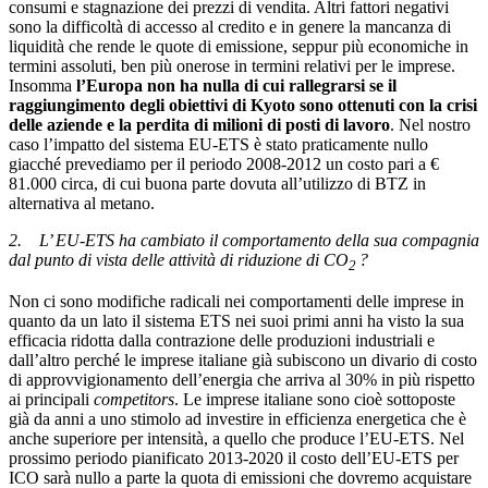
consumi e stagnazione dei prezzi di vendita. Altri fattori negativi
sono la difficoltà di accesso al credito e in genere la mancanza di
liquidità che rende le quote di emissione, seppur più economiche in
termini assoluti, ben più onerose in termini relativi per le imprese.
Insomma
l’Europa non ha nulla di cui rallegrarsi se il
raggiungimento degli obiettivi di Kyoto sono ottenuti con la crisi
delle aziende e la perdita di milioni di posti di lavoro
. Nel nostro
caso l’impatto del sistema EU-ETS è stato praticamente nullo
giacché prevediamo per il periodo 2008-2012 un costo pari a €
81.000 circa, di cui buona parte dovuta all’utilizzo di BTZ in
alternativa al metano.
2.
L’ EU-ETS ha cambiato il comportamento della sua compagnia
dal punto di vista delle attività di riduzione di CO
?
2
Non ci sono modifiche radicali nei comportamenti delle imprese in
quanto da un lato il sistema ETS nei suoi primi anni ha visto la sua
efficacia ridotta dalla contrazione delle produzioni industriali e
dall’altro perché le imprese italiane già subiscono un divario di costo
di approvvigionamento dell’energia che arriva al 30% in più rispetto
ai principali
competitors
. Le imprese italiane sono cioè sottoposte
già da anni a uno stimolo ad investire in efficienza energetica che è
anche superiore per intensità, a quello che produce l’EU-ETS. Nel
prossimo periodo pianificato 2013-2020 il costo dell’EU-ETS per
ICO sarà nullo a parte la quota di emissioni che dovremo acquistare