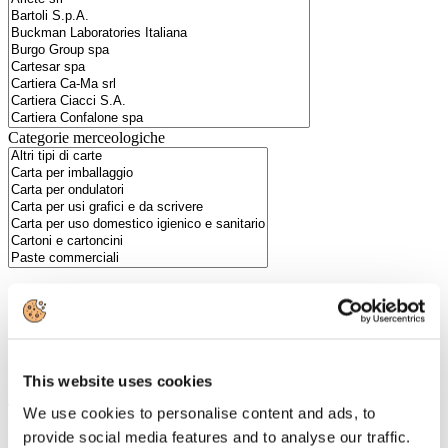
Categorie merceologiche
Scopri i Soci Aggregati
Milano
This website uses cookies
Bastioni di Porta Volta, 7 - 20121 Milano
Tel. +39 02-290.03018 r.a
We use cookies to personalise content and ads, to
Fax. +39 02-290.033.96
provide social media features and to analyse our traffic.
Roma