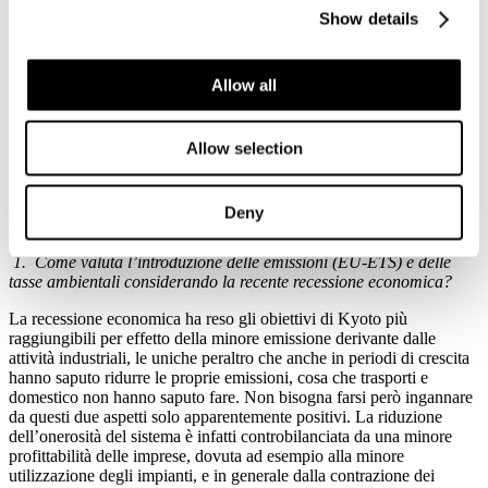
Trading condotto dall’Università di Kyoto
Show details
i docenti del dipartimento di economia
Ikkatai, Omori e Ikuma hanno
Allow all
intervistato oggi Leonida Lancia, AD di
I.C.O. srl
Allow selection
Dettagli
Pubblicato: 08 Marzo 2012
Deny
8 marzo 2012
1.
Come valuta l’introduzione delle emissioni (EU-ETS) e delle
tasse ambientali considerando la recente recessione economica?
La recessione economica ha reso gli obiettivi di Kyoto più
raggiungibili per effetto della minore emissione derivante dalle
attività industriali, le uniche peraltro che anche in periodi di crescita
hanno saputo ridurre le proprie emissioni, cosa che trasporti e
domestico non hanno saputo fare. Non bisogna farsi però ingannare
da questi due aspetti solo apparentemente positivi. La riduzione
dell’onerosità del sistema è infatti controbilanciata da una minore
profittabilità delle imprese, dovuta ad esempio alla minore
utilizzazione degli impianti, e in generale dalla contrazione dei