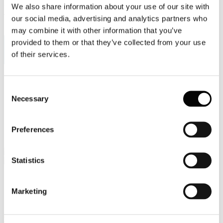
We also share information about your use of our site with
Viale Pasteur, 8/10 - 00144 Roma
Tel. +39 06-591.91.31/40
our social media, advertising and analytics partners who
Fax. +39 06-591.0876
may combine it with other information that you’ve
provided to them or that they’ve collected from your use
of their services.
Sei qui:
Consent
Home
Necessary
Eventi e news
Selection
Nell’ambito di uno studio sull’Emissions Trading condotto
dall’Università di Kyoto i docenti del dipartimento di
economia Ikkatai, Omori e Ikuma hanno intervistato oggi
Preferences
Leonida Lancia, AD di I.C.O. srl
Statistics
Eventi e news
Marketing
Nell’ambito di uno studio sull’Emissions