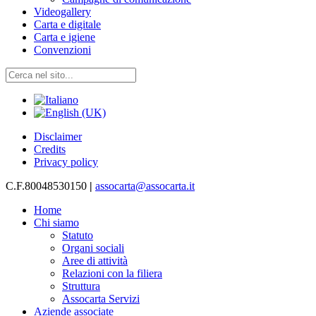
Videogallery
Carta e digitale
Carta e igiene
Convenzioni
Disclaimer
Credits
Privacy policy
C.F.80048530150
|
assocarta@assocarta.it
Home
Chi siamo
Statuto
Organi sociali
Aree di attività
Relazioni con la filiera
Struttura
Assocarta Servizi
Aziende associate