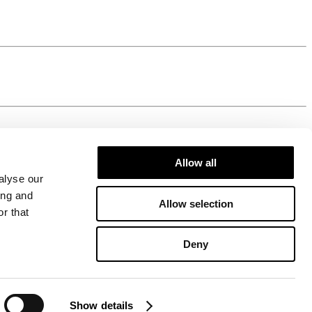
Allow all
alyse our
ing and
Allow selection
r that
Deny
Show details