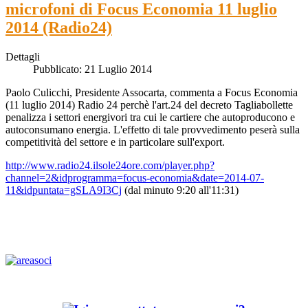
microfoni di Focus Economia 11 luglio
2014 (Radio24)
Dettagli
Pubblicato: 21 Luglio 2014
Paolo Culicchi, Presidente Assocarta, commenta a Focus Economia
(11 luglio 2014) Radio 24 perchè l'art.24 del decreto Tagliabollette
penalizza i settori energivori tra cui le cartiere che autoproducono e
autoconsumano energia. L'effetto di tale provvedimento peserà sulla
competitività del settore e in particolare sull'export.
http://www.radio24.ilsole24ore.com/player.php?
channel=2&idprogramma=focus-economia&date=2014-07-
11&idpuntata=gSLA9I3Cj
(dal minuto 9:20 all'11:31)