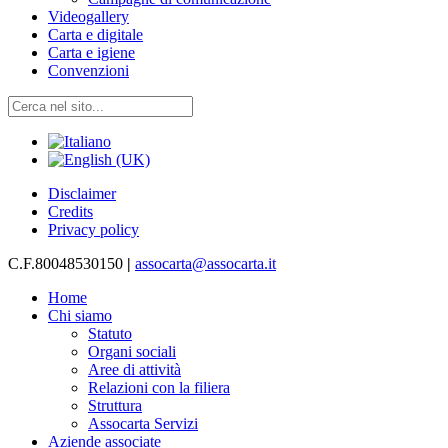
Videogallery
Carta e digitale
Carta e igiene
Convenzioni
Disclaimer
Credits
Privacy policy
C.F.80048530150
|
assocarta@assocarta.it
Home
Chi siamo
Statuto
Organi sociali
Aree di attività
Relazioni con la filiera
Struttura
Assocarta Servizi
Aziende associate