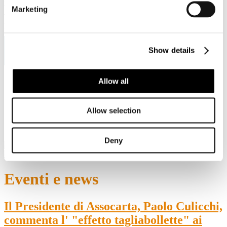
Viale Pasteur, 8/10 - 00144 Roma
Marketing
Tel. +39 06-591.91.31/40
Fax. +39 06-591.0876
Show details
Allow all
Sei qui:
Home
Eventi e news
Il Presidente di Assocarta, Paolo Culicchi, commenta l'
Allow selection
"effetto tagliabollette" ai microfoni di Focus Economia 11
luglio 2014 (Radio24)
Deny
Eventi e news
Il Presidente di Assocarta, Paolo Culicchi,
commenta l' "effetto tagliabollette" ai