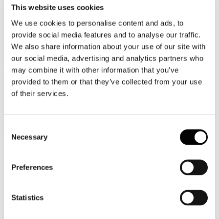
This website uses cookies
We use cookies to personalise content and ads, to
provide social media features and to analyse our traffic.
We also share information about your use of our site with
our social media, advertising and analytics partners who
Categorie merceologiche
may combine it with other information that you’ve
provided to them or that they’ve collected from your use
of their services.
Consent
Necessary
Selection
Scopri i Soci Aggregati
Preferences
Milano
Bastioni di Porta Volta, 7 - 20121 Milano
Statistics
Tel. +39 02-290.03018 r.a
Fax. +39 02-290.033.96
Roma