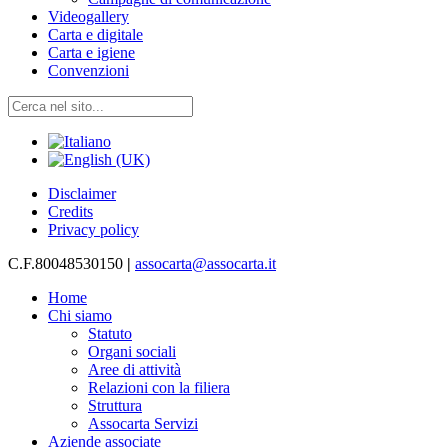
Videogallery
Carta e digitale
Carta e igiene
Convenzioni
Disclaimer
Credits
Privacy policy
C.F.80048530150
|
assocarta@assocarta.it
Home
Chi siamo
Statuto
Organi sociali
Aree di attività
Relazioni con la filiera
Struttura
Assocarta Servizi
Aziende associate