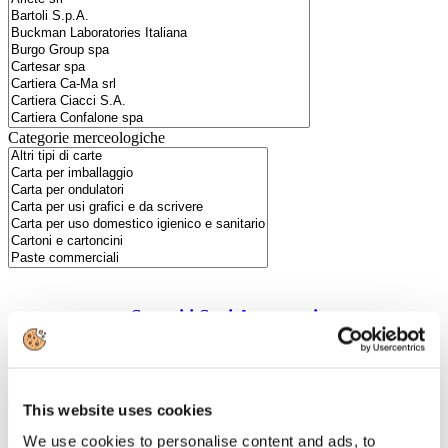
Categorie merceologiche
Scopri i Soci Aggregati
Milano
Bastioni di Porta Volta, 7 - 20121 Milano
Tel. +39 02-290.03018 r.a
This website uses cookies
Fax. +39 02-290.033.96
We use cookies to personalise content and ads, to
Roma