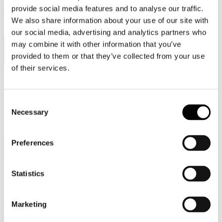
Viale Pasteur, 8/10 - 00144 Roma
provide social media features and to analyse our traffic.
Tel. +39 06-591.91.31/40
We also share information about your use of our site with
Fax. +39 06-591.0876
our social media, advertising and analytics partners who
may combine it with other information that you’ve
provided to them or that they’ve collected from your use
of their services.
Sei qui:
Home
Eventi e news
Consent
UN NUOVO PIANO DI RECUPERO DEI RIFIUTI PER
Necessary
Selection
IL DISTRETTO CARTARIO TOSCANO A BENEFICIO
DELLE AZIENDE E DELLA COLLETTIVITA’
Preferences
Eventi e news
Statistics
UN NUOVO PIANO DI RECUPERO DEI
Marketing
RIFIUTI PER IL DISTRETTO