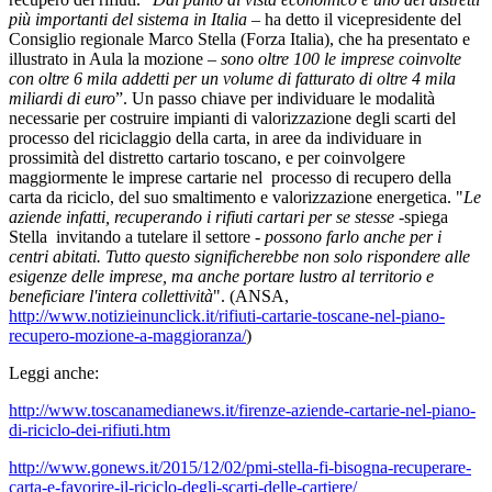
più importanti del sistema in Italia
– ha detto il vicepresidente del
Consiglio regionale Marco Stella (Forza Italia), che ha presentato e
illustrato in Aula la mozione –
sono oltre 100 le imprese coinvolte
con oltre 6 mila addetti per un volume di fatturato di oltre 4 mila
miliardi di euro
”. Un passo chiave per individuare le modalità
necessarie per costruire impianti di valorizzazione degli scarti del
processo del riciclaggio della carta, in aree da individuare in
prossimità del distretto cartario toscano, e per coinvolgere
maggiormente le imprese cartarie nel processo di recupero della
carta da riciclo, del suo smaltimento e valorizzazione energetica. "
Le
aziende infatti, recuperando i rifiuti cartari per se stesse
-spiega
Stella invitando a tutelare il settore -
possono farlo anche per i
centri abitati. Tutto questo significherebbe non solo rispondere alle
esigenze delle imprese, ma anche portare lustro al territorio e
beneficiare l'intera collettività
". (ANSA,
http://www.notizieinunclick.it/rifiuti-cartarie-toscane-nel-piano-
recupero-mozione-a-maggioranza/
)
Leggi anche:
http://www.toscanamedianews.it/firenze-aziende-cartarie-nel-piano-
di-riciclo-dei-rifiuti.htm
http://www.gonews.it/2015/12/02/pmi-stella-fi-bisogna-recuperare-
carta-e-favorire-il-riciclo-degli-scarti-delle-cartiere/