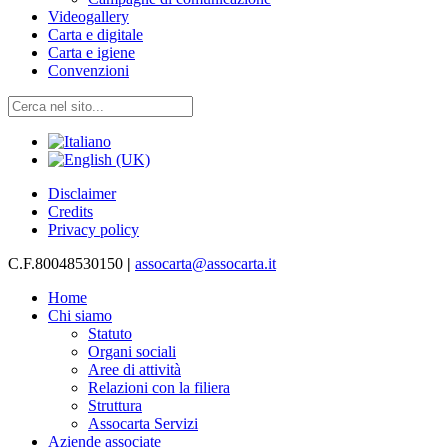
Videogallery
Carta e digitale
Carta e igiene
Convenzioni
Disclaimer
Credits
Privacy policy
C.F.80048530150
|
assocarta@assocarta.it
Home
Chi siamo
Statuto
Organi sociali
Aree di attività
Relazioni con la filiera
Struttura
Assocarta Servizi
Aziende associate