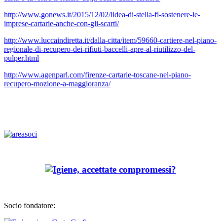
http://www.gonews.it/2015/12/02/lidea-di-stella-fi-sostenere-le-
imprese-cartarie-anche-con-gli-scarti/
http://www.luccaindiretta.it/dalla-citta/item/59660-cartiere-nel-piano-
regionale-di-recupero-dei-rifiuti-baccelli-apre-al-riutilizzo-del-
pulper.html
http://www.agenparl.com/firenze-cartarie-toscane-nel-piano-
recupero-mozione-a-maggioranza/
Socio fondatore: