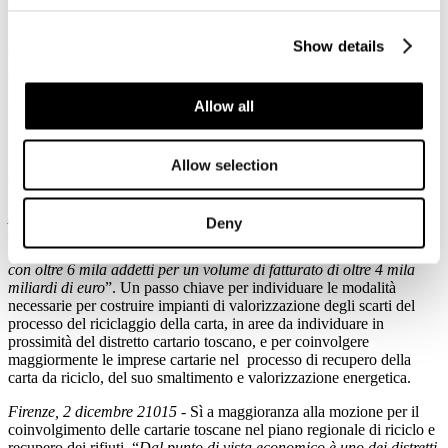
CARTARIO TOSCANO A BENEFICIO
DELLE AZIENDE E DELLA
Show details
COLLETTIVITA’
Allow all
Dettagli
Pubblicato: 04 Dicembre 2015
Firenze, 2 dicembre 21015
- Sì a maggioranza alla mozione per il
Allow selection
coinvolgimento delle cartarie toscane nel piano regionale di riciclo e
recupero dei rifiuti. “
Dal punto di vista economico è uno dei distretti
più importanti del sistema in Italia
– ha detto il vicepresidente del
Deny
Consiglio regionale Marco Stella (Forza Italia), che ha presentato e
illustrato in Aula la mozione –
sono oltre 100 le imprese coinvolte
con oltre 6 mila addetti per un volume di fatturato di oltre 4 mila
miliardi di euro
”. Un passo chiave per individuare le modalità
necessarie per costruire impianti di valorizzazione degli scarti del
processo del riciclaggio della carta, in aree da individuare in
prossimità del distretto cartario toscano, e per coinvolgere
maggiormente le imprese cartarie nel processo di recupero della
carta da riciclo, del suo smaltimento e valorizzazione energetica.
Firenze, 2 dicembre 21015
- Sì a maggioranza alla mozione per il
coinvolgimento delle cartarie toscane nel piano regionale di riciclo e
recupero dei rifiuti. “
Dal punto di vista economico è uno dei distretti