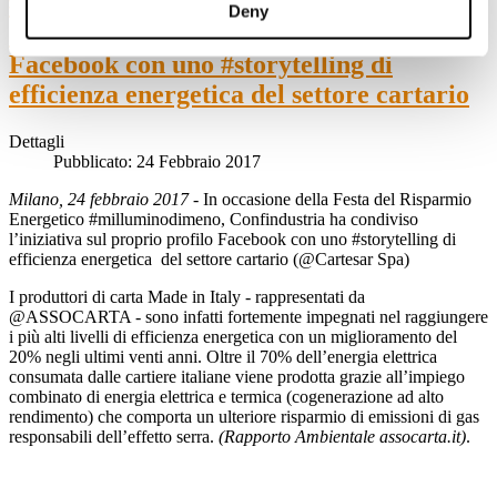
#milluminodimeno: Confindustria
Deny
condivide l’iniziativa sul proprio profilo
Facebook con uno #storytelling di
efficienza energetica del settore cartario
Dettagli
Pubblicato: 24 Febbraio 2017
Milano, 24 febbraio 2017
- In occasione della Festa del Risparmio
Energetico #milluminodimeno, Confindustria ha condiviso
l’iniziativa sul proprio profilo Facebook con uno #storytelling di
efficienza energetica del settore cartario (@Cartesar Spa)
I produttori di carta Made in Italy - rappresentati da
@ASSOCARTA - sono infatti fortemente impegnati nel raggiungere
i più alti livelli di efficienza energetica con un miglioramento del
20% negli ultimi venti anni. Oltre il 70% dell’energia elettrica
consumata dalle cartiere italiane viene prodotta grazie all’impiego
combinato di energia elettrica e termica (cogenerazione ad alto
rendimento) che comporta un ulteriore risparmio di emissioni di gas
responsabili dell’effetto serra.
(Rapporto Ambientale assocarta.it)
.