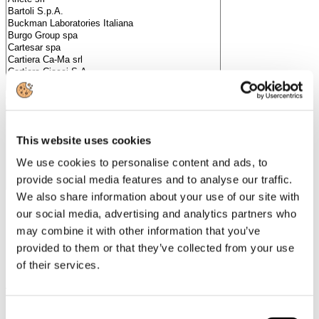
Categorie merceologiche
This website uses cookies
We use cookies to personalise content and ads, to
provide social media features and to analyse our traffic.
We also share information about your use of our site with
our social media, advertising and analytics partners who
Scopri i Soci Aggregati
may combine it with other information that you’ve
provided to them or that they’ve collected from your use
of their services.
Milano
Bastioni di Porta Volta, 7 - 20121 Milano
Tel. +39 02-290.03018 r.a
Fax. +39 02-290.033.96
Consent
Roma