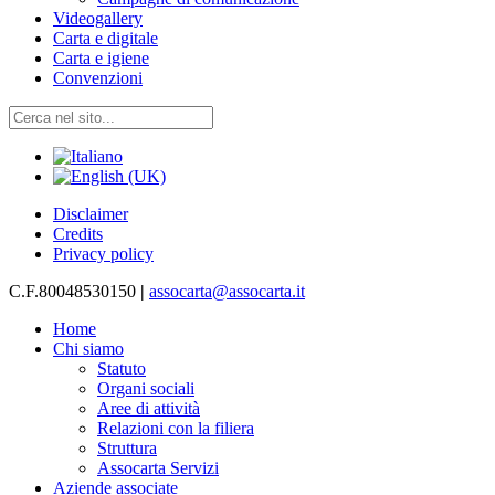
Videogallery
Carta e digitale
Carta e igiene
Convenzioni
Disclaimer
Credits
Privacy policy
C.F.80048530150
|
assocarta@assocarta.it
Home
Chi siamo
Statuto
Organi sociali
Aree di attività
Relazioni con la filiera
Struttura
Assocarta Servizi
Aziende associate