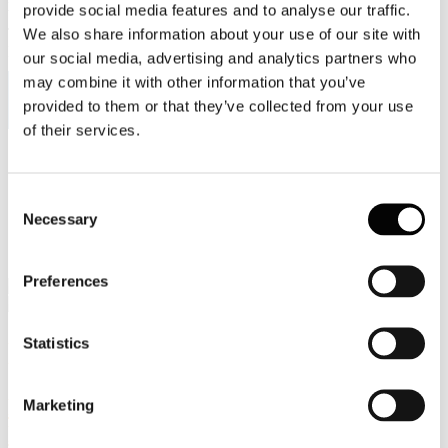
provide social media features and to analyse our traffic.
Viale Pasteur, 8/10 - 00144 Roma
Tel. +39 06-591.91.31/40
We also share information about your use of our site with
Fax. +39 06-591.0876
our social media, advertising and analytics partners who
may combine it with other information that you’ve
provided to them or that they’ve collected from your use
of their services.
Sei qui:
Home
Eventi e news
Consent
Firenze, 26 ottobre 2017 - CARTA IN REGOLA
Necessary
Selection
L'evoluzione della specie. Un imperdibile e magico itinerario
nel mondo della carta.
Preferences
Statistics
Eventi e news
Firenze, 26 ottobre 2017 - CARTA IN
Marketing
REGOLA L'evoluzione della specie. Un