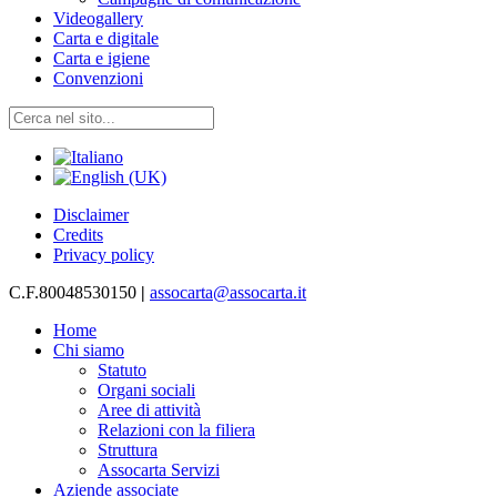
Videogallery
Carta e digitale
Carta e igiene
Convenzioni
Disclaimer
Credits
Privacy policy
C.F.80048530150
|
assocarta@assocarta.it
Home
Chi siamo
Statuto
Organi sociali
Aree di attività
Relazioni con la filiera
Struttura
Assocarta Servizi
Aziende associate