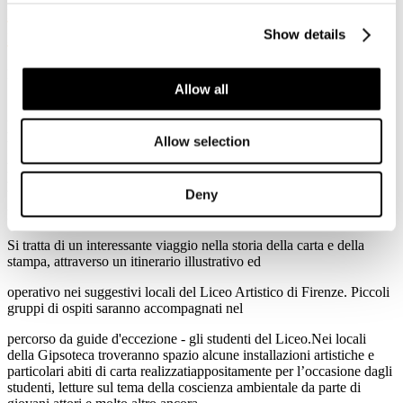
imperdibile e magico itinerario nel
mondo della carta.
Show details
Dettagli
Allow all
Pubblicato: 24 Ottobre 2017
Gioved
ì
26 ottobre 2017, dalle ore 17,30 presso la Gipsoteca del
Liceo Artistico di Porta Romana di
Allow selection
Firenze, Perego Carta SpA organizza un evento speciale con la
partecipazione di Assocarta, Canon,
Deny
Favini, Mondi Group e Two Sides - Il lato verde della carta.
Si tratta di un interessante viaggio nella storia della carta e della
stampa, attraverso un itinerario illustrativo ed
operativo nei suggestivi locali del Liceo Artistico di Firenze. Piccoli
gruppi di ospiti saranno accompagnati nel
percorso da guide d'eccezione - gli studenti del Liceo.Nei locali
della Gipsoteca troveranno spazio alcune installazioni artistiche e
particolari abiti di carta realizzatiappositamente per l’occasione dagli
studenti, letture sul tema della coscienza ambientale da parte di