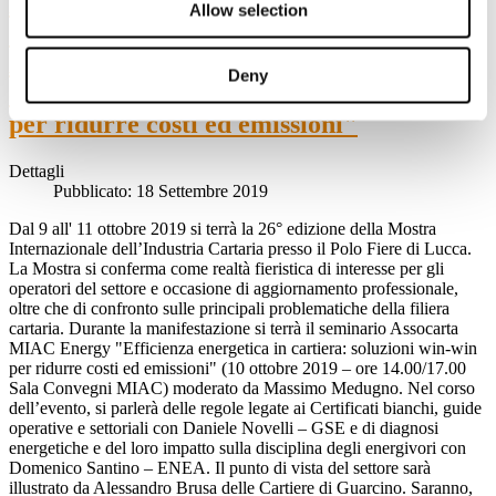
Mostra Internazionale dell’Industria
Allow selection
Cartaria al Polo Fiere Lucca. Seminario
Assocarta MIAC Energy "Efficienza
Deny
energetica in cartiera: soluzioni win-win
per ridurre costi ed emissioni"
Dettagli
Pubblicato: 18 Settembre 2019
Dal 9 all' 11 ottobre 2019 si terrà la 26° edizione della Mostra
Internazionale dell’Industria Cartaria presso il Polo Fiere di Lucca.
La Mostra si conferma come realtà fieristica di interesse per gli
operatori del settore e occasione di aggiornamento professionale,
oltre che di confronto sulle principali problematiche della filiera
cartaria. Durante la manifestazione si terrà il seminario Assocarta
MIAC Energy "Efficienza energetica in cartiera: soluzioni win-win
per ridurre costi ed emissioni" (10 ottobre 2019 – ore 14.00/17.00
Sala Convegni MIAC) moderato da Massimo Medugno. Nel corso
dell’evento, si parlerà delle regole legate ai Certificati bianchi, guide
operative e settoriali con Daniele Novelli – GSE e di diagnosi
energetiche e del loro impatto sulla disciplina degli energivori con
Domenico Santino – ENEA. Il punto di vista del settore sarà
illustrato da Alessandro Brusa delle Cartiere di Guarcino. Saranno,