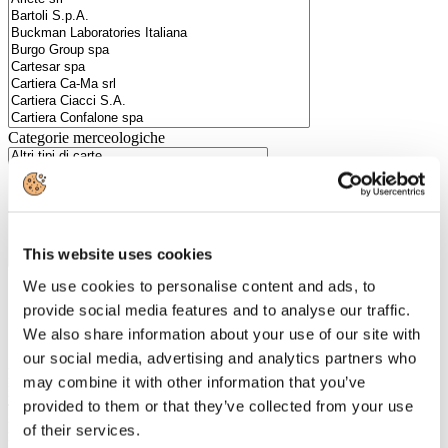
Categorie merceologiche
This website uses cookies
We use cookies to personalise content and ads, to
provide social media features and to analyse our traffic.
Scopri i Soci Aggregati
We also share information about your use of our site with
our social media, advertising and analytics partners who
Milano
may combine it with other information that you’ve
Bastioni di Porta Volta, 7 - 20121 Milano
provided to them or that they’ve collected from your use
Tel. +39 02-290.03018 r.a
Fax. +39 02-290.033.96
of their services.
Roma