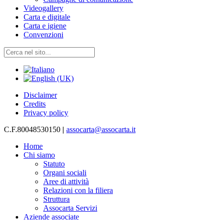
Videogallery
Carta e digitale
Carta e igiene
Convenzioni
Disclaimer
Credits
Privacy policy
C.F.80048530150
|
assocarta@assocarta.it
Home
Chi siamo
Statuto
Organi sociali
Aree di attività
Relazioni con la filiera
Struttura
Assocarta Servizi
Aziende associate