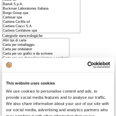
Categorie merceologiche
Scopri i Soci Aggregati
This website uses cookies
We use cookies to personalise content and ads, to
Milano
provide social media features and to analyse our traffic.
Bastioni di Porta Volta, 7 - 20121 Milano
We also share information about your use of our site with
Tel. +39 02-290.03018 r.a
our social media, advertising and analytics partners who
Fax. +39 02-290.033.96
Roma