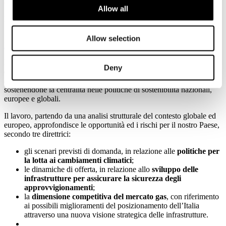
Allow all
Dettagli
Pubblicato: 18 Novembre 2019
Allow selection
POSITION PAPER ENERGIA CONFINDUSTRIA
Il rapporto di Confindustria "
Sistema gas naturale — transizione e
Deny
competitività
", realizzato con
Nomisma Energia
, ha lo scopo di
analizzare il ruolo del gas naturale nel futuro contesto energetico,
sostenendone la centralità nelle politiche di sostenibilità nazionali,
europee e globali.
Il lavoro, partendo da una analisi strutturale del contesto globale ed
europeo, approfondisce le opportunità ed i rischi per il nostro Paese,
secondo tre direttrici:
gli scenari previsti di domanda, in relazione alle
politiche per
la lotta ai cambiamenti climatici
;
le dinamiche di offerta, in relazione allo
sviluppo delle
infrastrutture per assicurare la sicurezza degli
approvvigionamenti
;
la
dimensione competitiva del mercato gas
, con riferimento
ai possibili miglioramenti del posizionamento dell’Italia
attraverso una nuova visione strategica delle infrastrutture.