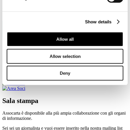
Viale Pasteur, 8/10 - 00144 Roma
Tel. +39 06-591.91.31/40
Fax. +39 06-591.0876
Show details
Allow all
Sei qui:
Home
Allow selection
Sala stampa
Rassegna stampa
L'ASSEMBLEA DI ASSOCARTA SULLA STAMPA
Deny
QUOTIDIANA
Sala stampa
Assocarta è disponibile alla più ampia collaborazione con gli organi
di informazione.
Sei sei un giornalista e vuoi essere inserito nella nostra mailing list