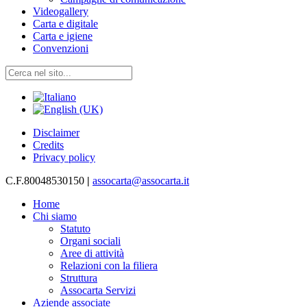
Videogallery
Carta e digitale
Carta e igiene
Convenzioni
Disclaimer
Credits
Privacy policy
C.F.80048530150
|
assocarta@assocarta.it
Home
Chi siamo
Statuto
Organi sociali
Aree di attività
Relazioni con la filiera
Struttura
Assocarta Servizi
Aziende associate