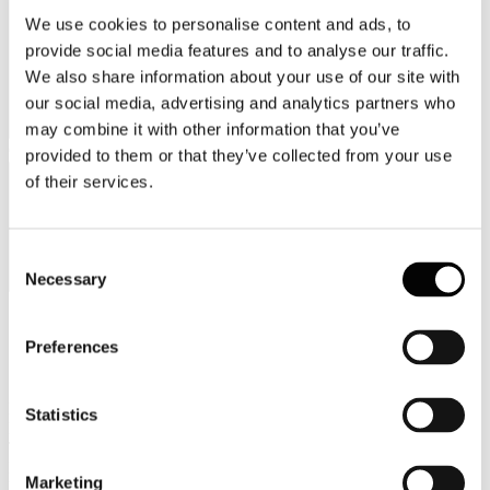
We use cookies to personalise content and ads, to
provide social media features and to analyse our traffic.
We also share information about your use of our site with
our social media, advertising and analytics partners who
may combine it with other information that you’ve
Categorie merceologiche
provided to them or that they’ve collected from your use
of their services.
Consent
Necessary
Selection
Scopri i Soci Aggregati
Preferences
Milano
Statistics
Bastioni di Porta Volta, 7 - 20121 Milano
Tel. +39 02-290.03018 r.a
Fax. +39 02-290.033.96
Marketing
Roma