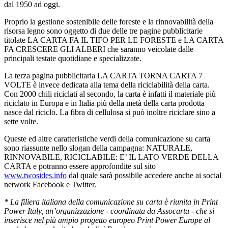
dal 1950 ad oggi.
Proprio la gestione sostenibile delle foreste e la rinnovabilità della
risorsa legno sono oggetto di due delle tre pagine pubblicitarie
titolate LA CARTA FA IL TIFO PER LE FORESTE e LA CARTA
FA CRESCERE GLI ALBERI che saranno veicolate dalle
principali testate quotidiane e specializzate.
La terza pagina pubblicitaria LA CARTA TORNA CARTA 7
VOLTE è invece dedicata alla tema della riciclabilità della carta.
Con 2000 chili riciclati al secondo, la carta è infatti il materiale più
riciclato in Europa e in Italia più della metà della carta prodotta
nasce dal riciclo. La fibra di cellulosa si può inoltre riciclare sino a
sette volte.
Queste ed altre caratteristiche verdi della comunicazione su carta
sono riassunte nello slogan della campagna: NATURALE,
RINNOVABILE, RICICLABILE: E’ IL LATO VERDE DELLA
CARTA e potranno essere approfondite sul sito
www.twosides.info
dal quale sarà possibile accedere anche ai social
network Facebook e Twitter.
* La filiera italiana della comunicazione su carta è riunita in Print
Power Italy, un’organizzazione - coordinata da Assocarta - che si
inserisce nel più ampio progetto europeo Print Power Europe al