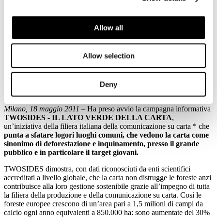
DI UN’AREA PARI A 1.5 MILIONI DI
CAMPI DA CALCIO OGNI ANNO:
Allow all
ARRIVA LA CAMPAGNA
ISTITUZIONALE TWOSIDES - IL
Allow selection
LATO VERDE DELLA CARTA
Dettagli
Deny
Pubblicato: 26 Ottobre 2012
Milano, 18 maggio 2011
– Ha preso avvio la campagna informativa
TWOSIDES - IL LATO VERDE DELLA CARTA
,
un’iniziativa della filiera italiana della comunicazione su carta * che
punta a sfatare logori luoghi comuni, che vedono la carta come
sinonimo di deforestazione e inquinamento, presso il grande
pubblico e in particolare il target giovani.
TWOSIDES dimostra, con dati riconosciuti da enti scientifici
accreditati a livello globale, che la carta non distrugge le foreste anzi
contribuisce alla loro gestione sostenibile grazie all’impegno di tutta
la filiera della produzione e della comunicazione su carta. Così le
foreste europee crescono di un’area pari a 1,5 milioni di campi da
calcio ogni anno equivalenti a 850.000 ha: sono aumentate del 30%