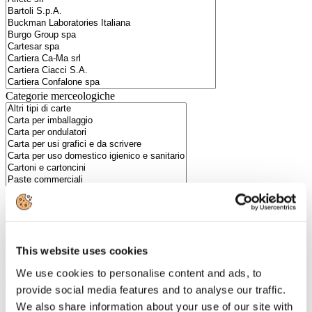
Categorie merceologiche
Scopri i Soci Aggregati
This website uses cookies
Milano
Bastioni di Porta Volta, 7 - 20121 Milano
We use cookies to personalise content and ads, to
Tel. +39 02-290.03018 r.a
provide social media features and to analyse our traffic.
Fax. +39 02-290.033.96
We also share information about your use of our site with
Roma