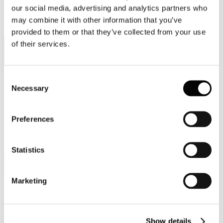
Viale Pasteur, 8/10 - 00144 Roma
our social media, advertising and analytics partners who
Tel. +39 06-591.91.31/40
may combine it with other information that you’ve
Fax. +39 06-591.0876
provided to them or that they’ve collected from your use
of their services.
Consent
Sei qui:
Necessary
Home
Selection
Sala stampa
Campagne di comunicazione
LE FORESTE EUROPEE CRESCONO DI UN’AREA
Preferences
PARI A 1.5 MILIONI DI CAMPI DA CALCIO OGNI
ANNO: ARRIVA LA CAMPAGNA ISTITUZIONALE
TWOSIDES - IL LATO VERDE DELLA CARTA
Statistics
Marketing
Campagne di comunicazione
LE FORESTE EUROPEE CRESCONO
Show details