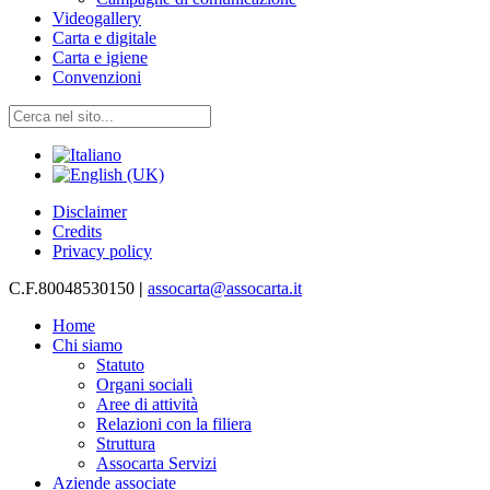
Videogallery
Carta e digitale
Carta e igiene
Convenzioni
Disclaimer
Credits
Privacy policy
C.F.80048530150
|
assocarta@assocarta.it
Home
Chi siamo
Statuto
Organi sociali
Aree di attività
Relazioni con la filiera
Struttura
Assocarta Servizi
Aziende associate