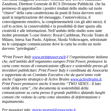
Zanaboni, Direttore Generale di RCS Divisione Pubblicità che ha
permesso di approfondire i positivi risultati dello studio sul ruolo
“chiave” della carta caratterizzata da punti di forza davvero unici
quali la targetizzazione del messaggio, l’autorevolezza, il
coinvolgimento emotivo, la complementarietà con gli altri mezzi, il
call to action
, la conservabilità e la possibilità di dare spazio alla
creatività e alle informazioni. Nell’ambito dello studio sono state
inoltre presentate 5
case history
: Royal Caribbean, Piccolo Teatro di
Milano, Intesa San Paolo, Alpitour, Skoda Volkswagen, selezionate
tra le campagne comunicazione dove la carta ha svolto un ruolo
davvero “privilegiato”.
*Print Power Italy
www.printpower.eu/it
è l’organizzazione italiana
che, nell’ambito dell’organismo europeo Print Power, promuove la
carta come mezzo di comunicazione efficace e sostenibile presso gli
investitori pubblicitari. Print Power Italy è coordinata da Assocarta
e supportata da un Comitato Esecutivo che da quest’anno vede
anche l’apporto strategico di Active Brains
www.activebrains.it
.
Print Power promuove anche il marchio “TWO SIDES - Il lato
verde della carta”, che documenta la sostenibilità della
comunicazione su
carta presso il grande pubblico sfatando luoghi
comuni che vedono la carta come sinonimo di deforestazione e
inquinamento.
Per maggiori info:
maria.moroni@assocarta.it