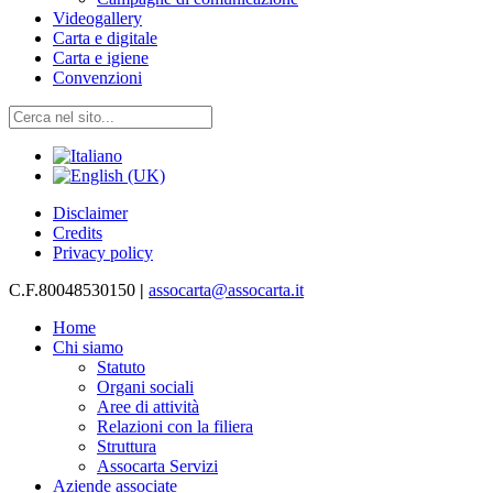
Videogallery
Carta e digitale
Carta e igiene
Convenzioni
Disclaimer
Credits
Privacy policy
C.F.80048530150
|
assocarta@assocarta.it
Home
Chi siamo
Statuto
Organi sociali
Aree di attività
Relazioni con la filiera
Struttura
Assocarta Servizi
Aziende associate