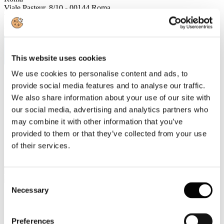
Viale Pasteur, 8/10 - 00144 Roma
Tel. +39 06-591.91.31/40
Fax. +39 06-591.0876
This website uses cookies
We use cookies to personalise content and ads, to
Sei qui:
provide social media features and to analyse our traffic.
Home
We also share information about your use of our site with
Sala stampa
Campagne di comunicazione
our social media, advertising and analytics partners who
Resi noti a Milano i risultati dello studio Lorien Consulting
may combine it with other information that you’ve
sulla carta nella comunicazione multicanale nell’ambito
provided to them or that they’ve collected from your use
dell’evento “IO SONO QUI” organizzato da Print Power
Italy: il 96,2% delle aziende italiane utilizza la carta nel media
of their services.
mix
Consent
Necessary
Selection
Campagne di comunicazione
Preferences