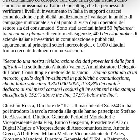
studio commissionato a Lorien Consulting che ha permesso di
verificare i livelli di investimento in Italia in supporti cartacei
comunicazione e pubblicità, analizzandone i vantaggi in ambito di
campagne multicanale sia dal punto di vista degli operatori del
settore sia dei consumatori. Sono stati ascoltati infatti 50
influencer
tra
account
e
planner
di centri media/agenzie, 400
decision maker
di
aziende italiane investitrici in comunicazione e pubblicità,
appartenenti ai principali settori merceologici, e 1.000 cittadini
fruitori recenti di almeno un mezzo carta.
“
Secondo una nostra rielaborazione dei dati provenienti dalle fonti
ufficiali
– ha sottolineato Antonio Valente, Amministratore Delegato
di Lorien Consulting e direttore dello studio –
stiamo parlando di un
mercato, quello degli investimenti in pubblicità e comunicazione,
che in Italia vale circa 9.300.000.000€, il 33,8% dei quali è
dedicato ai soli mezzi cartacei (esclusi gli investimenti nella stampa
classificata): 15,9% above the line, 17,9% below the line
”.
Christian Rocca, Direttore de “IL” - Il maschile del Sole24Ore ha
poi introdotto la tavola rotonda alla quale hanno partecipato Stefano
De Alessandri, Direttore Generale Periodici Mondadori e
Vicepresidente della Fieg, Enrico Gasperini, Presidente e AD di
Digital Magics e Vicepresidente di Assocomunicazione, Antonio
Greco, AD di Fiera Milano Media e Vicepresidente dell’Anes,
Giovanna Maggioni, Direttore Generale dell’UPA, e Raimondo