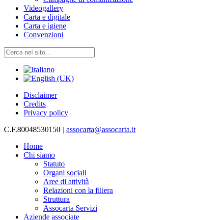
Videogallery
Carta e digitale
Carta e igiene
Convenzioni
Disclaimer
Credits
Privacy policy
C.F.80048530150
|
assocarta@assocarta.it
Home
Chi siamo
Statuto
Organi sociali
Aree di attività
Relazioni con la filiera
Struttura
Assocarta Servizi
Aziende associate