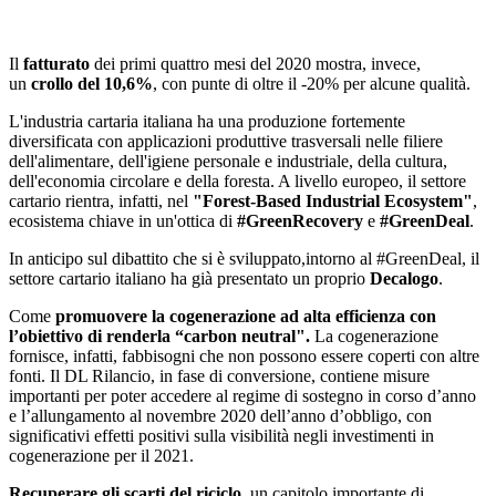
Il
fatturato
dei primi quattro mesi del 2020 mostra, invece,
un
cr
ollo del 10,6%
, con punte di oltre il -20% per alcune qualità.
L'industria cartaria italiana ha una produzione fortemente
diversificata con applicazioni produttive trasversali nelle filiere
dell'alimentare, dell'igiene personale e industriale, della cultura,
dell'economia circolare e della foresta. A livello europeo, il settore
cartario rientra, infatti, nel
"Forest-Based Industrial Ecosystem"
,
ecosistema chiave in un'ottica di
#GreenRecovery
e
#GreenDeal
.
In anticipo sul dibattito che si è sviluppato,intorno al #GreenDeal, il
settore cartario italiano ha già presentato un proprio
Decalogo
.
Come
promuovere la cogenerazione ad alta efficienza con
l’obiettivo di renderla “carbon neutral".
La cogenerazione
fornisce, infatti, fabbisogni che non possono essere coperti con altre
fonti. Il DL Rilancio, in fase di conversione, contiene misure
importanti per poter accedere al regime di sostegno in corso d’anno
e l’allungamento al novembre 2020 dell’anno d’obbligo, con
significativi effetti positivi sulla visibilità negli investimenti in
cogenerazione per il 2021.
Recuperare gli scarti del riciclo,
un capitolo importante di