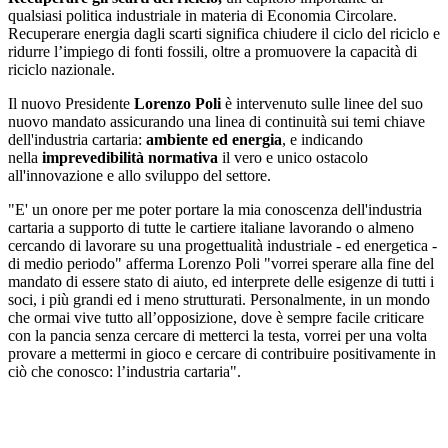
qualsiasi politica industriale in materia di Economia Circolare.
Recuperare energia dagli scarti significa chiudere il ciclo del riciclo e
ridurre l’impiego di fonti fossili, oltre a promuovere la capacità di
riciclo nazionale.
Il nuovo Presidente
Lorenzo Poli
è intervenuto sulle linee del suo
nuovo mandato assicurando una linea di continuità sui temi chiave
dell'industria cartaria:
ambiente ed energia
, e indicando
nella
imprevedibilità normativa
il vero e unico ostacolo
all'innovazione e allo sviluppo del settore.
"E' un onore per me poter portare la mia conoscenza dell'industria
cartaria a supporto di tutte le cartiere italiane lavorando o almeno
cercando di lavorare su una progettualità industriale - ed energetica -
di medio periodo" afferma Lorenzo Poli "vorrei sperare alla fine del
mandato di essere stato di aiuto, ed interprete delle esigenze di tutti i
soci, i più grandi ed i meno strutturati. Personalmente, in un mondo
che ormai vive tutto all’opposizione, dove è sempre facile criticare
con la pancia senza cercare di metterci la testa, vorrei per una volta
provare a mettermi in gioco e cercare di contribuire positivamente in
ciò che conosco: l’industria cartaria".