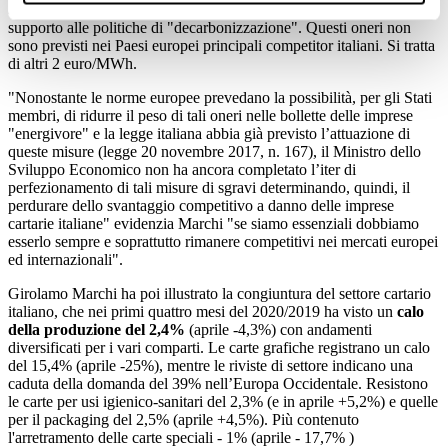
accessori che sono caricati sulle bollette delle cartiere italiane per il
supporto alle politiche di "decarbonizzazione". Questi oneri non
sono previsti nei Paesi europei principali competitor italiani. Si tratta
di altri 2 euro/MWh.
"Nonostante le norme europee prevedano la possibilità, per gli Stati
membri, di ridurre il peso di tali oneri nelle bollette delle imprese
"energivore" e la legge italiana abbia già previsto l’attuazione di
queste misure (legge 20 novembre 2017, n. 167), il Ministro dello
Sviluppo Economico non ha ancora completato l’iter di
perfezionamento di tali misure di sgravi determinando, quindi, il
perdurare dello svantaggio competitivo a danno delle imprese
cartarie italiane" evidenzia Marchi "se siamo essenziali dobbiamo
esserlo sempre e soprattutto rimanere competitivi nei mercati europei
ed internazionali".
Girolamo Marchi ha poi illustrato la congiuntura del settore cartario
italiano, che nei primi quattro mesi del 2020/2019 ha visto un
calo
della produzione del
2,4%
(aprile -4,3%) con andamenti
diversificati per i vari comparti. Le carte grafiche registrano un calo
del 15,4% (aprile -25%), mentre le riviste di settore indicano una
caduta della domanda del 39% nell’Europa Occidentale. Resistono
le carte per usi igienico-sanitari del 2,3% (e in aprile +5,2%) e quelle
per il packaging del 2,5% (aprile +4,5%). Più contenuto
l'arretramento delle carte speciali - 1% (aprile - 17,7% )