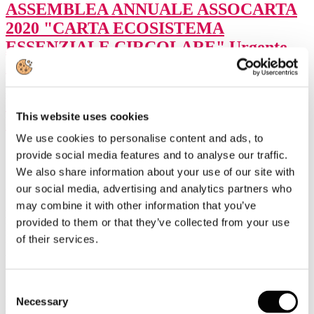
ASSEMBLEA ANNUALE ASSOCARTA
2020 "CARTA ECOSISTEMA
ESSENZIALE CIRCOLARE" Urgente
ridurre il prezzo del gas, altrimenti non
potrà svolgere il suo ruolo essenziale.
Lorenzo Poli, AD Cartiere Saci, è il nuovo
This website uses cookies
Presidente di Assocarta.
We use cookies to personalise content and ads, to
Dettagli
provide social media features and to analyse our traffic.
Pubblicato: 24 Giugno 2020
We also share information about your use of our site with
our social media, advertising and analytics partners who
On line, 23 giugno 2020
Si è svolta oggi, on line, l´Assemblea
Pubblica di Assocarta dal titolo: "
CARTA ECOSISTEMA
may combine it with other information that you’ve
ESSENZIALE CIRCOLARE
" con la partecipazione del Vice
provided to them or that they’ve collected from your use
Presidente Confindustria Alberto Marenghi (AD Cartiera
of their services.
Mantovana) all'Organizzazione, Sviluppo e Marketing Associativo e
Aurelio Regina, Delegato Energia di Confindustria.
Consent
L'Assemblea di quest'anno segna il passaggio di testimone
Necessary
Selection
tra
Girolamo Marchi
, presidente uscente Assocarta, al neo eletto