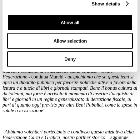
Show details
“
Oggi registriamo una corsa al digitale che, insieme ai vantaggi
Allow all
dimostrati proprio in questa fase di difficoltà e isolamento, presenta
rischi ormai evidenti legati al deterioramento della nostra capacità
di approfondimento e concentrazione. Il Manifesto è un invito al
Allow selection
mondo della politica a mettere in atto con urgenza una seria
riflessione su questi temi e ad agire di conseguenza. Per non perdere
la nostra capacità di pensare, approfondire, riflettere, e tornare
Deny
quindi a riempire il nostro tempo di informazione, letteratura,
poesia, ma soprattutto giornalismo di qualità
” afferma Girolamo
Marchi Presidente di Federazione Carta Grafica. “
Come
Federazione -
continua Marchi -
auspichiamo che su questi temi si
apra un dibattito pubblico per favorire politiche attive a favore della
lettura e a tutela di libri e giornali stampati. Bene il bonus cultura ai
diciottenni, ma forse è arrivato il momento di inserire l’acquisto di
libri e giornali in un regime generalizzato di detrazione fiscale, al
pari di quanto oggi previsto per altri Beni Pubblici, come le spese in
salute o in istruzione
”.
“
Abbiamo volentieri partecipato e condiviso questa iniziativa della
Federazione Carta e Grafica, nostro partner storico
– aggiunge