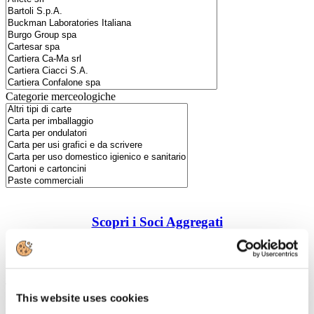
Categorie merceologiche
Scopri i Soci Aggregati
Milano
Bastioni di Porta Volta, 7 - 20121 Milano
Tel. +39 02-290.03018 r.a
This website uses cookies
Fax. +39 02-290.033.96
Roma