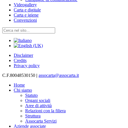
Videogallery
Carta e digitale
Carta e igiene
Convenzioni
Disclaimer
Credits
Privacy policy
C.F.80048530150
|
assocarta@assocarta.it
Home
Chi siamo
Statuto
Organi sociali
Aree di attività
Relazioni con la filiera
Struttura
Assocarta Servizi
Aziende associate