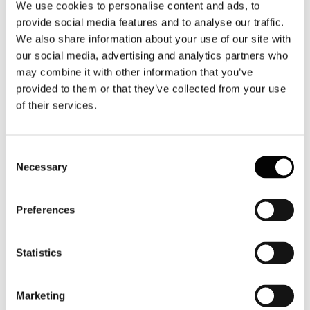
We use cookies to personalise content and ads, to
Viale Pasteur, 8/10 - 00144 Roma
provide social media features and to analyse our traffic.
Tel. +39 06-591.91.31/40
Fax. +39 06-591.0876
We also share information about your use of our site with
our social media, advertising and analytics partners who
may combine it with other information that you’ve
provided to them or that they’ve collected from your use
of their services.
Sei qui:
Home
Sala stampa
Comunicati stampa
Consent
In primo piano - comunicati stampa
Necessary
Selection
Assocarta e Legambiente: dichiarazione congiunta sui
quotidiani nazionali per chiedere al Governo di riconoscere
riciclo e raccolta differenziata della carta come attività
Preferences
essenziali
Statistics
Comunicati stampa
Marketing