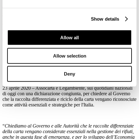
Assocarta e Legambiente: dichiarazione
congiunta sui quotidiani nazionali per
Show details
chiedere al Governo di riconoscere riciclo
e raccolta differenziata della carta come
attività essenziali
Allow all
Dettagli
Allow selection
Pubblicato: 24 Aprile 2020
Deny
23 aprile 2020 – Assocarta e Legambiente, sui quotidiani nazionali
di oggi con una dichiarazione congiunta, per chiedere al Governo
che la raccolta differenziata e riciclo della carta vengano riconosciute
come attività essenziali e strategiche per l'Italia.
“
Chiediamo al Governo e alle Autorità che le raccolte differenziate
della carta vengano considerate essenziali nella gestione dei rifiuti,
anche in questa fase di emergenza, e per lo sviluppo dell’Economia