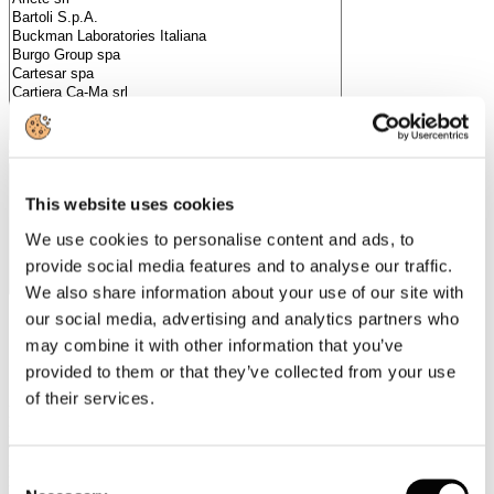
Categorie merceologiche
This website uses cookies
We use cookies to personalise content and ads, to
provide social media features and to analyse our traffic.
We also share information about your use of our site with
our social media, advertising and analytics partners who
may combine it with other information that you’ve
Scopri i Soci Aggregati
provided to them or that they’ve collected from your use
of their services.
Milano
Bastioni di Porta Volta, 7 - 20121 Milano
Tel. +39 02-290.03018 r.a
Fax. +39 02-290.033.96
Consent
Roma