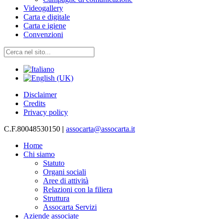
Videogallery
Carta e digitale
Carta e igiene
Convenzioni
Disclaimer
Credits
Privacy policy
C.F.80048530150
|
assocarta@assocarta.it
Home
Chi siamo
Statuto
Organi sociali
Aree di attività
Relazioni con la filiera
Struttura
Assocarta Servizi
Aziende associate