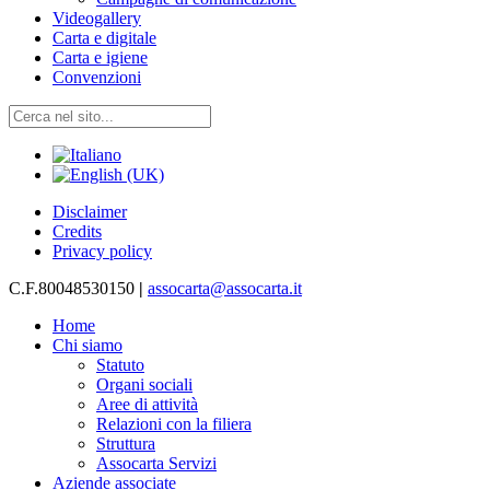
Videogallery
Carta e digitale
Carta e igiene
Convenzioni
Disclaimer
Credits
Privacy policy
C.F.80048530150
|
assocarta@assocarta.it
Home
Chi siamo
Statuto
Organi sociali
Aree di attività
Relazioni con la filiera
Struttura
Assocarta Servizi
Aziende associate