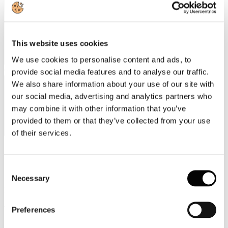
This website uses cookies
We use cookies to personalise content and ads, to
Categorie merceologiche
provide social media features and to analyse our traffic.
We also share information about your use of our site with
our social media, advertising and analytics partners who
may combine it with other information that you’ve
provided to them or that they’ve collected from your use
of their services.
Scopri i Soci Aggregati
Consent
Necessary
Selection
Milano
Bastioni di Porta Volta, 7 - 20121 Milano
Tel. +39 02-290.03018 r.a
Preferences
Fax. +39 02-290.033.96
Roma