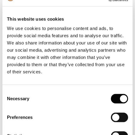
Assocarta, Assografici con le
organizzazioni sindacali SLC-CGIL,
This website uses cookies
FISTEL CISL, ULCOM, UGL Chimici
We use cookies to personalise content and ads, to
firmano oggi, a Roma, una dichiarazione
provide social media features and to analyse our traffic.
congiunta sull’energia e sull’economia
We also share information about your use of our site with
circolare: sei proposte di politica
our social media, advertising and analytics partners who
industriale per rafforzare la competitività
may combine it with other information that you’ve
provided to them or that they’ve collected from your use
Dettagli
of their services.
Pubblicato: 28 Febbraio 2025
Roma, 27 febbraio 2025
– Assocarta, Assografici e SLC-CGIL,
FISTEL CISL, ULCOM, UGL Chimici hanno sottoscritto oggi
Consent
presso il Centro Congressi Frentani, a Roma, una dichiarazione
Necessary
Selection
congiunta con sei proposte per rafforzare la competitività del settore
della carta e dell’imballaggio con un focus specifico su energia ed
economia circolare.
Preferences
Il settore cartario, cartotecnico, della trasformazione e della
produzione di imballaggi esprime un fatturato di 18 miliardi di Euro
ed è caratterizzato da un’occupazione stabile e di qualità: un capitale