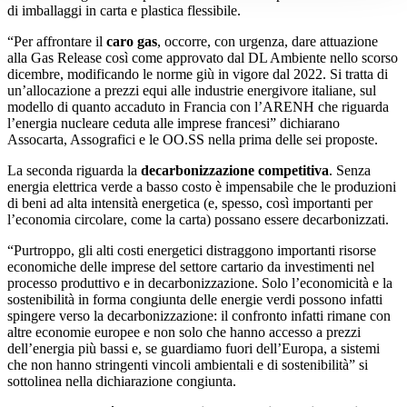
di imballaggi in carta e plastica flessibile.
“Per affrontare il
caro gas
, occorre, con urgenza, dare attuazione
alla Gas Release così come approvato dal DL Ambiente nello scorso
dicembre, modificando le norme giù in vigore dal 2022. Si tratta di
un’allocazione a prezzi equi alle industrie energivore italiane, sul
modello di quanto accaduto in Francia con l’ARENH che riguarda
l’energia nucleare ceduta alle imprese francesi” dichiarano
Assocarta, Assografici e le OO.SS nella prima delle sei proposte.
La seconda riguarda la
decarbonizzazione competitiva
. Senza
energia elettrica verde a basso costo è impensabile che le produzioni
di beni ad alta intensità energetica (e, spesso, così importanti per
l’economia circolare, come la carta) possano essere decarbonizzati.
“Purtroppo, gli alti costi energetici distraggono importanti risorse
economiche delle imprese del settore cartario da investimenti nel
processo produttivo e in decarbonizzazione. Solo l’economicità e la
sostenibilità in forma congiunta delle energie verdi possono infatti
spingere verso la decarbonizzazione: il confronto infatti rimane con
altre economie europee e non solo che hanno accesso a prezzi
dell’energia più bassi e, se guardiamo fuori dell’Europa, a sistemi
che non hanno stringenti vincoli ambientali e di sostenibilità” si
sottolinea nella dichiarazione congiunta.