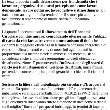
La terza proposta è sulla
d
etassazione per le indennità che i
lavoratori, organizzati sui turni percepiscono come lavoro
domenicale, lavoro notturno, lavoro festivo e straordinario
. Un
trattamento analogo in Italia renderebbe il settore più attrattivo e
faciliterebbe il reperimento di nuove risorse e il ricambio
generazionale.
La quarta è incentrata sul
Rafforzamento dell’Economia
Circolare con due misure: consolidando ulteriormente l’utilizzo
di carta da riciclare attraverso un meccanismo di titoli
che
evidenzi la maggiore efficienza in termini di consumi energetici e di
emissioni clima alteranti e che, riconosciuti agli impianti in
proporzione alla materia riciclata immessa nel mercato, siano
considerati anche ai fini del raggiungimento degli obiettivi di
decarbonizzazione. E promuovendo l
’utilizzazione degli scarti di
riciclo nei Piani Regionali di Gestione dei Rifiuti
, unica misura
per rendere concreto il principio di gerarchia e chiedere il ciclo dei
rifiuti.
Sostenere la filiera dell’imballaggio più circolare d’Europa
è al
centro della quinta proposta: l’attuazione del Regolamento degli
imballaggi e sui rifiuti da imballaggio n. 40/2025 (PPWR) sarà lunga
e complessa. Le esenzioni introdotte per gli imballaggi a base carta
sugli obiettivi di riuso vanno difese e mettono in luce come il riciclo
sia il miglior “fine vita” per questi imballaggi, in termini di impatto