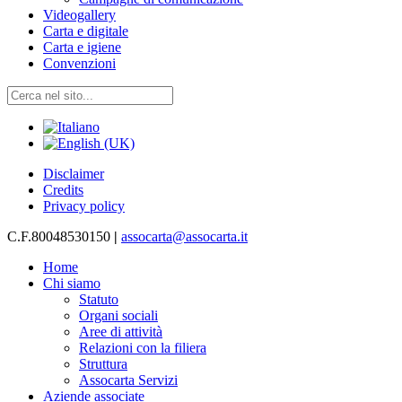
Videogallery
Carta e digitale
Carta e igiene
Convenzioni
Disclaimer
Credits
Privacy policy
C.F.80048530150
|
assocarta@assocarta.it
Home
Chi siamo
Statuto
Organi sociali
Aree di attività
Relazioni con la filiera
Struttura
Assocarta Servizi
Aziende associate