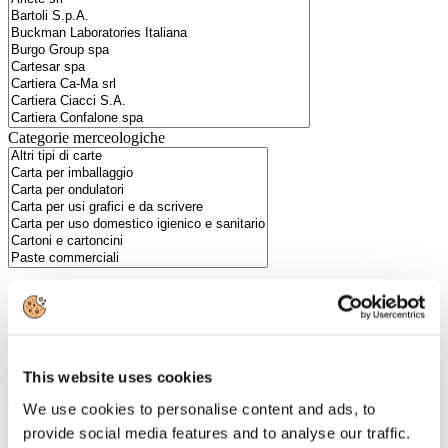
Categorie merceologiche
Scopri i Soci Aggregati
Milano
This website uses cookies
Bastioni di Porta Volta, 7 - 20121 Milano
We use cookies to personalise content and ads, to
Tel. +39 02-290.03018 r.a
Fax. +39 02-290.033.96
provide social media features and to analyse our traffic.
Roma