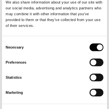
We also share information about your use of our site with
Viale Pasteur, 8/10 - 00144 Roma
our social media, advertising and analytics partners who
Tel. +39 06-591.91.31/40
Fax. +39 06-591.0876
may combine it with other information that you’ve
provided to them or that they’ve collected from your use
of their services.
Sei qui:
Consent
Home
Necessary
Selection
Sala stampa
Comunicati stampa
In primo piano - comunicati stampa
4 settembre 2019, Bruxelles "Evento #PaperPresents"
Preferences
Statistics
Comunicati stampa
Marketing
4 settembre 2019, Bruxelles "Evento
#PaperPresents"