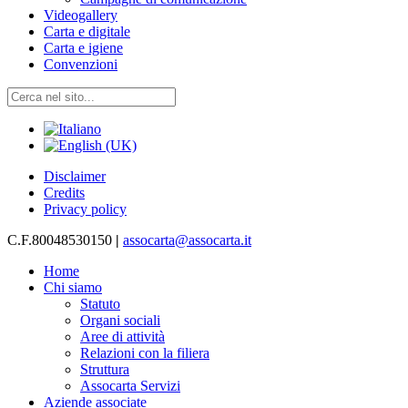
Videogallery
Carta e digitale
Carta e igiene
Convenzioni
Disclaimer
Credits
Privacy policy
C.F.80048530150
|
assocarta@assocarta.it
Home
Chi siamo
Statuto
Organi sociali
Aree di attività
Relazioni con la filiera
Struttura
Assocarta Servizi
Aziende associate