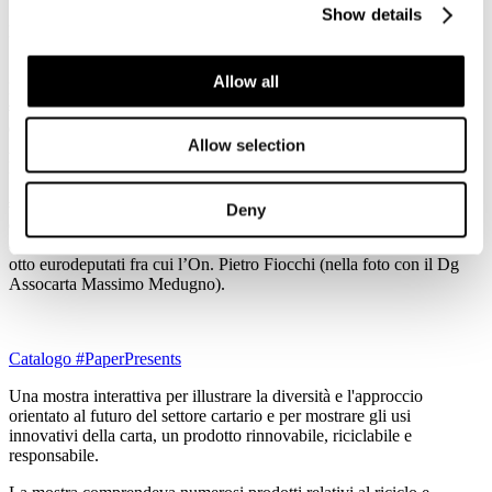
Show details
Dettagli
Pubblicato: 11 Settembre 2019
Allow all
Lo scorso 4 settembre si è tenuto, a Bruxelles, l’evento
#Paper Presents, una mostra interattiva allestita con prodotti in carta
e fibra di cellulosa organizzata da CEPI, insieme ai partner FEFCO,
Allow selection
ACE e FEPE, per presentare l'industria cartaria ai nuovi membri del
Parlamento europeo.
#Paper Presents ha visto la presenza di oltre ottanta partecipanti
Deny
dalle associazioni nazionali dell'industria della cellulosa e della
carta, rappresentanti del settore, e l'adesione e la partecipazione di
otto eurodeputati fra cui l’On. Pietro Fiocchi (nella foto con il Dg
Assocarta Massimo Medugno).
Catalogo #PaperPresents
Una mostra interattiva per illustrare la diversità e l'approccio
orientato al futuro del settore cartario e per mostrare gli usi
innovativi della carta, un prodotto rinnovabile, riciclabile e
responsabile.