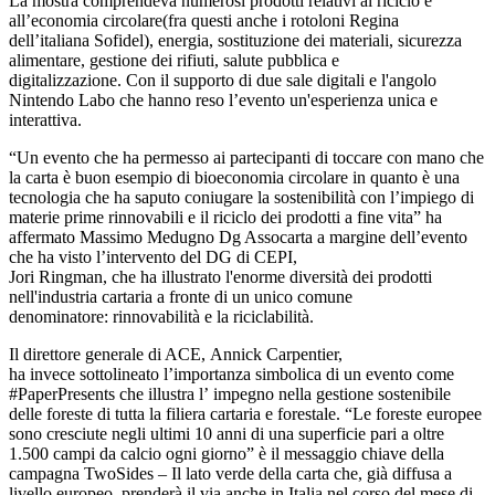
La mostra comprendeva numerosi prodotti relativi al riciclo e
all’economia circolare(fra questi anche i rotoloni Regina
dell’italiana Sofidel), energia, sostituzione dei materiali, sicurezza
alimentare, gestione dei rifiuti, salute pubblica e
digitalizzazione. Con il supporto di due sale digitali e l'angolo
Nintendo Labo che hanno reso l’evento un'esperienza unica e
interattiva.
“Un evento che ha permesso ai partecipanti di toccare con mano che
la carta è buon esempio di bioeconomia circolare in quanto è una
tecnologia che ha saputo coniugare la sostenibilità con l’impiego di
materie prime rinnovabili e il riciclo dei prodotti a fine vita” ha
affermato Massimo Medugno Dg Assocarta a margine dell’evento
che ha visto l’intervento del DG di CEPI,
Jori Ringman, che ha illustrato l'enorme diversità dei prodotti
nell'industria cartaria a fronte di un unico comune
denominatore: rinnovabilità e la riciclabilità.
Il direttore generale di ACE, Annick Carpentier,
ha invece sottolineato l’importanza simbolica di un evento come
#PaperPresents che illustra l’ impegno nella gestione sostenibile
delle foreste di tutta la filiera cartaria e forestale. “Le foreste europee
sono cresciute negli ultimi 10 anni di una superficie pari a oltre
1.500 campi da calcio ogni giorno” è il messaggio chiave della
campagna TwoSides – Il lato verde della carta che, già diffusa a
livello europeo, prenderà il via anche in Italia nel corso del mese di