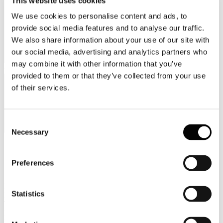
This website uses cookies
We use cookies to personalise content and ads, to
provide social media features and to analyse our traffic.
We also share information about your use of our site with
our social media, advertising and analytics partners who
may combine it with other information that you’ve
Categorie merceologiche
provided to them or that they’ve collected from your use
of their services.
Consent
Necessary
Selection
Scopri i Soci Aggregati
Preferences
Milano
Statistics
Bastioni di Porta Volta, 7 - 20121 Milano
Tel. +39 02-290.03018 r.a
Fax. +39 02-290.033.96
Roma