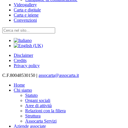
Videogallery
Carta e digitale
Carta e igiene
Convenzioni
Disclaimer
Credits
Privacy policy
C.F.80048530150
|
assocarta@assocarta.it
Home
Chi siamo
Statuto
Organi sociali
Aree di attività
Relazioni con la filiera
Struttura
Assocarta Servizi
Aziende associate