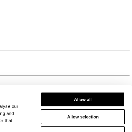
Allow all
alyse our
ing and
Allow selection
r that