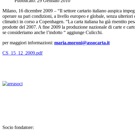
Pubblicato: 29 Gennaio 2010
Milano, 16 dicembre 2009 – “Il settore cartario italiano auspica impegni 
operare su pari condizioni, a livello europeo e globale, senza ulterio
climatici in corso a Copenhagen. “La carta italiana ha già risentito pesa
prodotte del 2007. A fine 2009 la produzione nazionale di carte e carto
se consideriamo anche l’indotto “ aggiunge Culicchi.
per maggiori informazioni:
maria.moroni@assocarta.it
CS_15_12_2009.pdf
Socio fondatore: