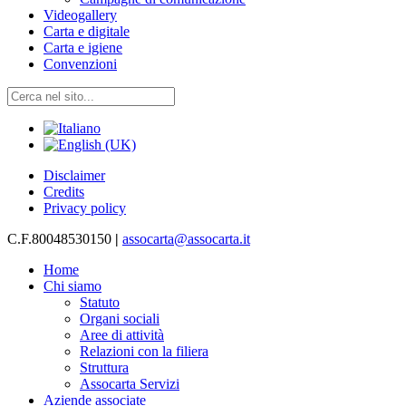
Videogallery
Carta e digitale
Carta e igiene
Convenzioni
Disclaimer
Credits
Privacy policy
C.F.80048530150
|
assocarta@assocarta.it
Home
Chi siamo
Statuto
Organi sociali
Aree di attività
Relazioni con la filiera
Struttura
Assocarta Servizi
Aziende associate